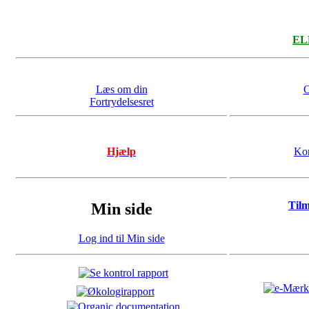
ELL
Læs om din
O
Fortrydelsesret
Hjælp
Kon
Til
Min side
Log ind til Min side