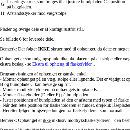
Justeringsskrue, som bruges til at justere bundpladen C's position
G:
på bagpladen.
H:
Afstandsstykker mod væg/stolpe
Plader og øvrige dele er af kraftigt rustfrit stål.
Se billede 6 for leverede dele.
Bemærk: Der følger
IKKE
skruer med til ophænget
, da dette er meget 
Ophænget er som udgangspunkt tiltænkt placeret på en stolpe eller væg
ekstra beslag - se
Ekstra til ophæng til flaskefylder...
Brugsanvisningen af ophænget er ganske enkel:
- Monter ophænget på en væg, stolpe eller lignende. Det er vigtigt at
B og bundplade C kan bevæge sig frit.
- Monter modtryksfylderen på ophængets topplade B.
- Monter flaskeholder
(D eller E)
på bundpladen.
- Juster positionen af bundpladen så den er afstemt med typen af flask
- Når den rette position for flaskeholderen er fundet, drej/klik låseplad
- Herefter følgen brugsvejledningen for flaskefylderen som normalt.
Bemærk: Ophænget er
ikke
inklusiv modtryksflaskefylderen - den besti