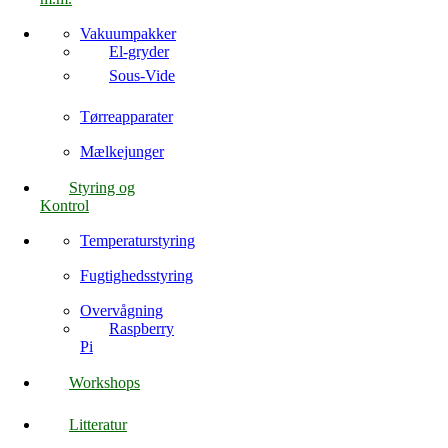
Vakuumpakker
El-gryder
Sous-Vide
Tørreapparater
Mælkejunger
Styring og
Kontrol
Temperaturstyring
Fugtighedsstyring
Overvågning
Raspberry
Pi
Workshops
Litteratur