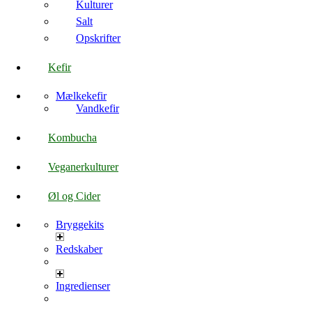
Kulturer
Salt
Opskrifter
Kefir
Mælkekefir
Vandkefir
Kombucha
Veganerkulturer
Øl og Cider
Bryggekits
Redskaber
Ingredienser