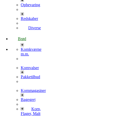
Opbevaring
Redskaber
Diverse
Brød
Kornkværne
m.m.
Kornvalser
Pakketilbud
Kornmagasiner
Bagegrej
Korn,
Flager, Malt