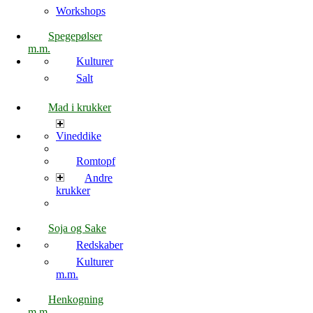
Workshops
Spegepølser
m.m.
Kulturer
Salt
Mad i krukker
Vineddike
Romtopf
Andre
krukker
Soja og Sake
Redskaber
Kulturer
m.m.
Henkogning
m.m.