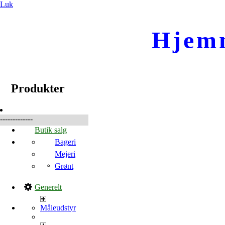
Luk
Hjem
☰
Produkter
Produkter
-------------
Butik salg
Bageri
Mejeri
Grønt
Generelt
Måleudstyr