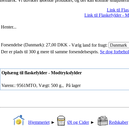
Bemærk: Vi udvikler løbende produktet, og der kan komme småjustering
Link til Fla
Link til Flaskefylder - 
Henter...
Forsendelse (Danmark): 27,00 DKK
- Vælg land for fragt:
Der er plads til 300 g mere til samme forsendelsespris.
Se dog forbehold
Ophæng til flaskefylder - Modtryksfylder
Varenr.: 9561MTO, Vægt: 500 g.,
På lager
Hjemmeriet
►
Øl og Cider
►
Redskaber