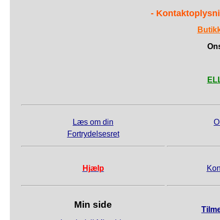
- Kontaktoplysni
Butik
Ons
ELL
Læs om din
O
Fortrydelsesret
Hjælp
Kon
Min side
Tilm