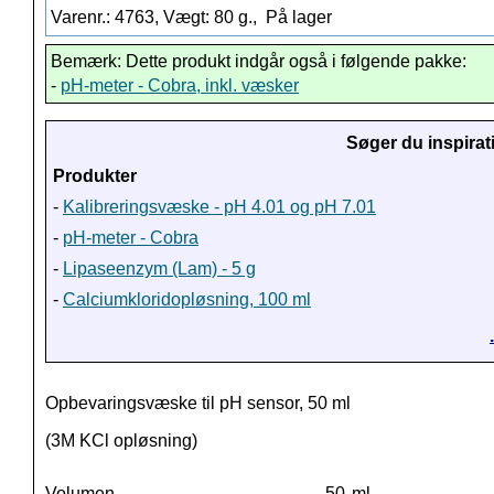
Varenr.: 4763, Vægt: 80 g.,
På lager
Bemærk: Dette produkt indgår også i følgende pakke:
-
pH-meter - Cobra, inkl. væsker
Søger du inspirat
Produkter
-
Kalibreringsvæske - pH 4.01 og pH 7.01
-
pH-meter - Cobra
-
Lipaseenzym (Lam) - 5 g
-
Calciumkloridopløsning, 100 ml
Opbevaringsvæske til pH sensor, 50 ml
(3M KCl opløsning)
Volumen
50
ml