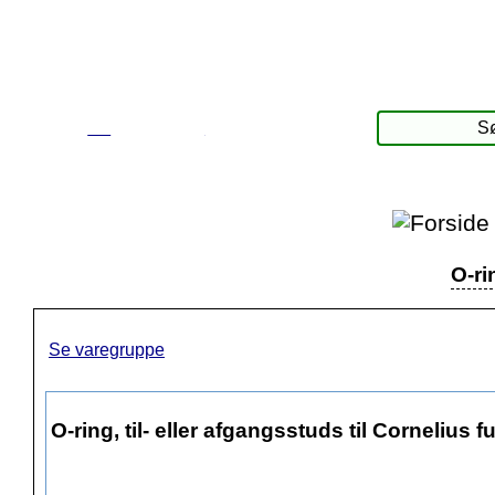
☰
Produkter
O-ri
Se varegruppe
O-ring, til- eller afgangsstuds til Cornelius 