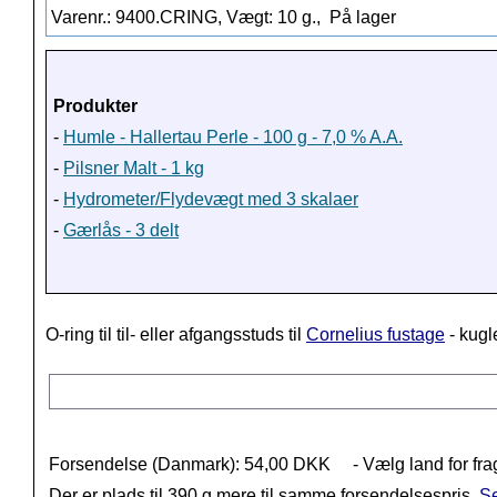
Varenr.: 9400.CRING, Vægt: 10 g.,
På lager
Produkter
-
Humle - Hallertau Perle - 100 g - 7,0 % A.A.
-
Pilsner Malt - 1 kg
-
Hydrometer/Flydevægt med 3 skalaer
-
Gærlås - 3 delt
O-ring til til- eller afgangsstuds til
Cornelius fustage
- kugl
Forsendelse (Danmark): 54,00 DKK
- Vælg land for fra
Der er plads til 390 g mere til samme forsendelsespris.
Se