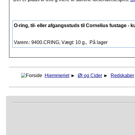
O-ring, til- eller afgangsstuds til Cornelius fustage - k
Varenr.: 9400.CRING, Vægt: 10 g.,
På lager
Hjemmeriet
►
Øl og Cider
►
Redskaber