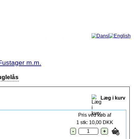
Mere...
Fustager m.m.
kuglelås
Læg i kurv
Pris ved køb af
1 stk: 10,00 DKK