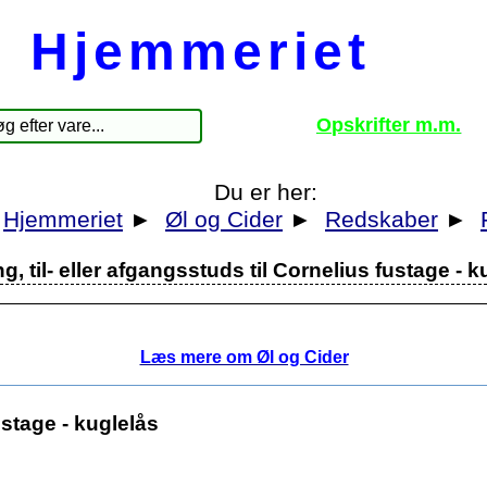
Hjemmeriet
Opskrifter m.m.
Du er her:
Hjemmeriet
►
Øl og Cider
►
Redskaber
►
ng, til- eller afgangsstuds til Cornelius fustage - 
Læs mere om Øl og Cider
fustage - kuglelås