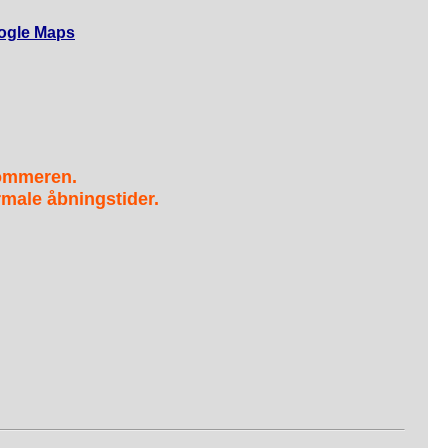
ogle Maps
sommeren.
male åbningstider.