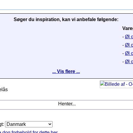
Søger du inspiration, kan vi anbefale følgende:
Vare
-
Øl o
-
Øl 
-
Øl o
-
Øl 
... Vis flere ...
elås
Henter...
gt:
 dog forbehold for dette her.