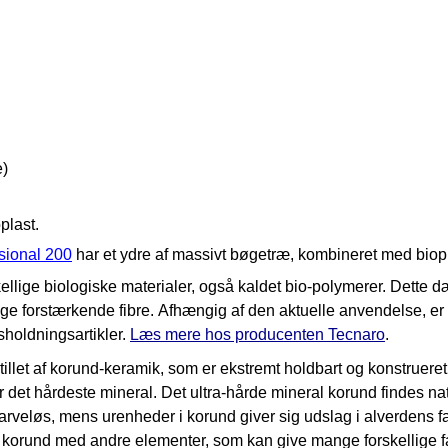
e)
oplast.
sional 200
har et ydre af massivt bøgetræ, kombineret med biopl
lige biologiske materialer, også kaldet bio-polymerer. Dette dæk
rlige forstærkende fibre. Afhængig af den aktuelle anvendelse, er
sholdningsartikler.
Læs mere hos producenten Tecnaro
.
illet af korund-keramik, som er ekstremt holdbart og konstruere
 hårdeste mineral. Det ultra-hårde mineral korund findes naturlig
arveløs, mens urenheder i korund giver sig udslag i alverdens 
af korund med andre elementer, som kan give mange forskellige f