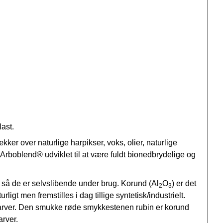
ast.
ker over naturlige harpikser, voks, olier, naturlige
Arboblend
®
udviklet til at være fuldt bionedbrydelige og
t så de er selvslibende under brug. Korund (Al
O
) er det
2
3
t men fremstilles i dag tillige syntetisk/industrielt.
farver. Den smukke røde smykkestenen rubin er korund
arver.