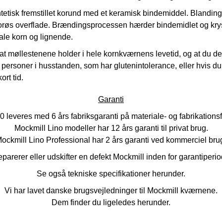
ntetisk fremstillet korund med et keramisk bindemiddel. Blandi
/porøs overflade. Brændingsprocessen hærder bindemidlet og krysta
ale korn og lignende.
t møllestenene holder i hele kornkværnens levetid, og at du derf
personer i husstanden, som har glutenintolerance, eller hvis du 
ort tid.
Garanti
leveres med 6 års fabriksgaranti på materiale- og fabrikationsfej
Mockmill Lino modeller har 12 års garanti til privat brug.
ockmill Lino Professional har 2 års garanti ved kommerciel bru
eparerer eller udskifter en defekt Mockmill inden for garantiperi
Se også tekniske specifikationer herunder.
Vi har lavet danske brugsvejledninger til Mockmill kværnene.
Dem finder du ligeledes herunder.