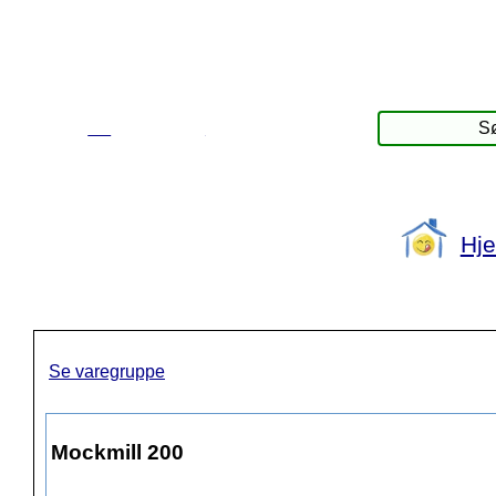
☰
Produkter
Hj
Se varegruppe
Mockmill 200