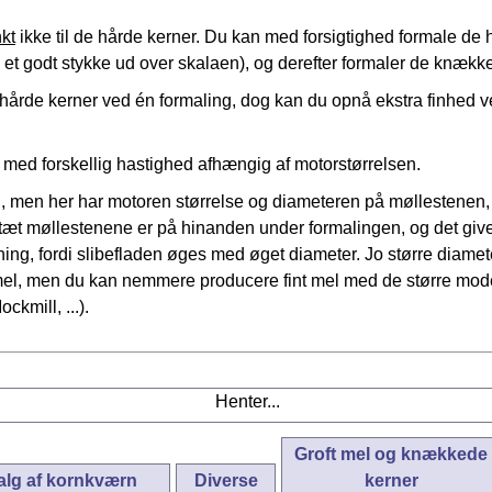
kt
ikke til de hårde kerner. Du kan med forsigtighed formale de hå
n et godt stykke ud over skalaen), og derefter formaler de knæk
hårde kerner ved én formaling, dog kan du opnå ekstra finhe
g med forskellig hastighed afhængig af motorstørrelsen.
, men her har motoren størrelse og diameteren på møllestenen, fo
tæt møllestenene er på hinanden under formalingen, og det giver
g, fordi slibefladen øges med øget diameter. Jo større diameter
nt mel, men du kan nemmere producere fint mel med de større mo
mill, ...).
Henter...
Groft mel og knækkede
alg af kornkværn
Diverse
kerner