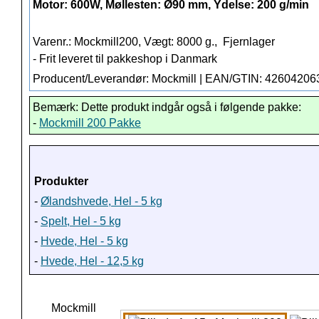
Motor: 600W, Møllesten: Ø90 mm, Ydelse: 200 g/min
Varenr.: Mockmill200, Vægt: 8000 g.,
Fjernlager
- Frit leveret til pakkeshop i Danmark
Producent/Leverandør: Mockmill | EAN/GTIN: 4260420
Bemærk: Dette produkt indgår også i følgende pakke:
-
Mockmill 200 Pakke
Produkter
-
Ølandshvede, Hel - 5 kg
-
Spelt, Hel - 5 kg
-
Hvede, Hel - 5 kg
-
Hvede, Hel - 12,5 kg
Mockmill