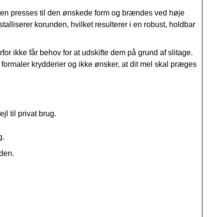
ngen presses til den ønskede form og brændes ved høje
lliserer korunden, hvilket resulterer i en robust, holdbar
or ikke får behov for at udskifte dem på grund af slitage.
formaler krydderier og ikke ønsker, at dit mel skal præges
l til privat brug.
g.
oden.