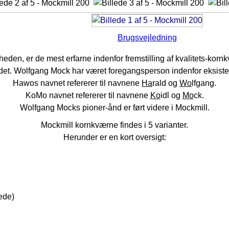
Brugsvejledning
eden, er de mest erfarne indenfor fremstilling af kvalitets-kor
edet. Wolfgang Mock har været foregangsperson indenfor eksis
Hawos navnet refererer til navnene
Ha
rald og
Wo
lfgang.
KoMo navnet refererer til navnene
Ko
idl og
Mo
ck.
Wolfgang Mocks pioner-ånd er ført videre i Mockmill.
Mockmill kornkværne findes i 5 varianter.
Herunder er en kort oversigt:
vede)