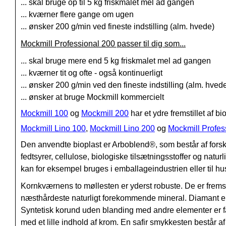
... skal bruge op til 5 kg friskmalet mel ad gangen
... kværner flere gange om ugen
... ønsker 200 g/min ved fineste indstilling (alm. hvede)
Mockmill Professional 200 passer til dig som...
... skal bruge mere end 5 kg friskmalet mel ad gangen
... kværner tit og ofte - også kontinuerligt
... ønsker 200 g/min ved den fineste indstilling (alm. hved
... ønsker at bruge Mockmill kommercielt
Mockmill 100
og
Mockmill 200
har et ydre fremstillet af bi
Mockmill Lino 100
,
Mockmill Lino 200
og
Mockmill Profes
Den anvendte bioplast er Arboblend®, som består af forskel
fedtsyrer, cellulose, biologiske tilsætningsstoffer og natu
kan for eksempel bruges i emballageindustrien eller til hu
Kornkværnens to møllesten er yderst robuste. De er fremst
næsthårdeste naturligt forekommende mineral. Diamant er det
Syntetisk korund uden blanding med andre elementer er f
med et lille indhold af krom. En safir smykkesten består 