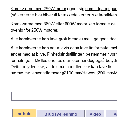
Kornkværne med 250W motor
egner sig
som udgangspun
(så kernerne blot bliver til knækkede kerner, skala-prikke
Kornkværne med 360W eller 600W motor
kan formale de 
ovenfor for 250W motorer.
Alle kornkværne kan lave groft formalet mel lige godt, do
Alle kornkværne kan naturligvis også lave fintformalet mel
ender med at blive. Finhedsindstillingen bestemmer hvor 
formalingen. Møllestenenes diameter har dog også betydnin
Dette betyder ikke, at de små modeller ikke kan lave fi
største møllestensdiameter (Ø100 mm/Hawos, Ø90 mm/Mock
Indhold
Brugsvejledning
Video
V