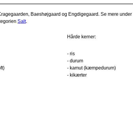
n, Kragegaarden, Baeshøjgaard og Engdigegaard. Se mere under
ategorien
Salt
.
Hårde kerner:
- ris
- durum
ft)
- kamut (kæmpedurum)
- kikærter