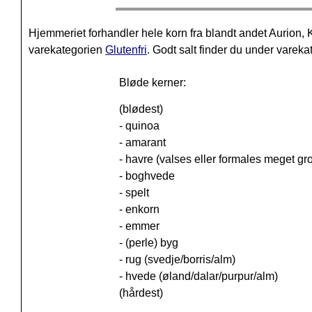
Hjemmeriet forhandler hele korn fra blandt andet Aurio
varekategorien
Glutenfri
. Godt salt finder du under varek
Bløde kerner:
(blødest)
- quinoa
- amarant
- havre (valses eller formales meget gro
- boghvede
- spelt
- enkorn
- emmer
- (perle) byg
- rug (svedje/borris/alm)
- hvede (øland/dalar/purpur/alm)
(hårdest)