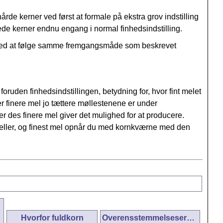
rde kerner ved først at formale på ekstra grov indstilling
kede kerner endnu engang i normal finhedsindstilling.
d ved at følge samme fremgangsmåde som beskrevet
ruden finhedsindstillingen, betydning for, hvor fint melet
 finere mel jo tættere møllestenene er under
 des finere mel giver det mulighed for at producere.
deller, og finest mel opnår du med kornkværne med den
Hvorfor fuldkorn
Overensstemmelseserklæring