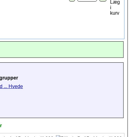
grupper
d ... Hvede
r