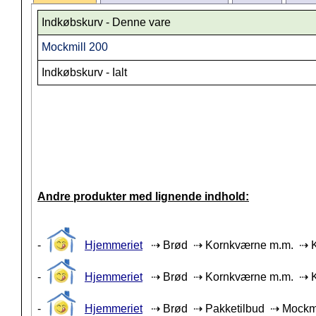
Indkøbskurv - Denne vare
Mockmill 200
Indkøbskurv - Ialt
Andre produkter med lignende indhold:
-
Hjemmeriet
⇢ Brød ⇢ Kornkværne m.m. ⇢ 
-
Hjemmeriet
⇢ Brød ⇢ Kornkværne m.m. ⇢ 
-
Hjemmeriet
⇢ Brød ⇢ Pakketilbud ⇢ Mockmi