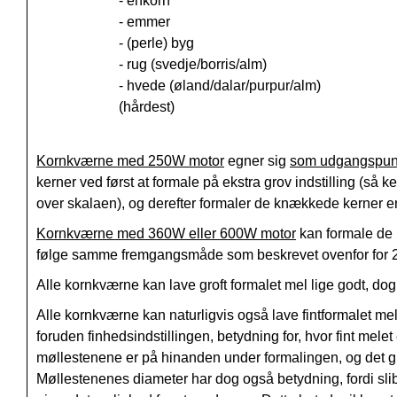
- enkorn
- emmer
- (perle) byg
- rug (svedje/borris/alm)
- hvede (øland/dalar/purpur/alm)
(hårdest)
Kornkværne med 250W motor
egner sig
som udgangspun
kerner ved først at formale på ekstra grov indstilling (så k
over skalaen), og derefter formaler de knækkede kerner e
Kornkværne med 360W eller 600W motor
kan formale de 
følge samme fremgangsmåde som beskrevet ovenfor for 
Alle kornkværne kan lave groft formalet mel lige godt, do
Alle kornkværne kan naturligvis også lave fintformalet m
foruden finhedsindstillingen, betydning for, hvor fint mel
møllestenene er på hinanden under formalingen, og det gi
Møllestenenes diameter har dog også betydning, fordi sli