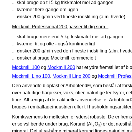
... skal bruge op til 5 kg friskmalet mel ad gangen
... kværner flere gange om ugen
... ønsker 200 g/min ved fineste indstilling (alm. hvede)
Mockmill Professional 200 passer til dig som...
... skal bruge mere end 5 kg friskmalet mel ad gangen
... kværner tit og ofte - også kontinuerligt
... ønsker 200 g/min ved den fineste indstilling (alm. hved
... ønsker at bruge Mockmill kommercielt
Mockmill 100
og
Mockmill 200
har et ydre fremstillet af bi
Mockmill Lino 100
,
Mockmill Lino 200
og
Mockmill Profes
Den anvendte bioplast er Arboblend®, som består af forske
over naturlige harpikser, voks, olier, naturlige fedtsyrer, 
fibre. Afhængig af den aktuelle anvendelse, er
Arboblend
bruges i emballageindustrien eller til husholdningsartikler
Kornkværnens to møllesten er yderst robuste. De er fremst
er selvslibende under brug. Korund (Al
O
) er det næsth
2
3
mineral. Det ultra-hårde mineral korund findes naturligt men