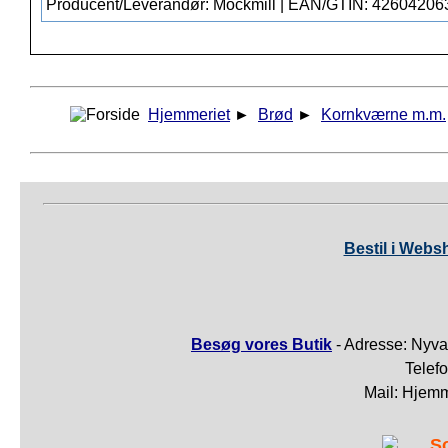
Producent/Leverandør: Mockmill | EAN/GTIN: 4260420
Hjemmeriet
►
Brød
►
Kornkværne m.m.
Bestil i Webs
Besøg vores Butik
- Adresse: Nyva
Telef
Mail: Hjem
S