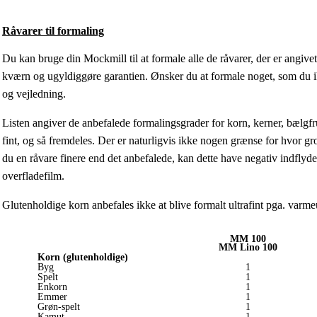
Råvarer til formaling
Du kan bruge din Mockmill til at formale alle de råvarer, der er angivet
kværn og ugyldiggøre garantien. Ønsker du at formale noget, som du ik
og vejledning.
Listen angiver de anbefalede formalingsgrader for korn, kerner, bælgfrug
fint, og så fremdeles. Der er naturligvis ikke nogen grænse for hvor gro
du en råvare finere end det anbefalede, kan dette have negativ indfl
overfladefilm.
Glutenholdige korn anbefales ikke at blive formalt ultrafint pga. varm
MM 100
MM Lino 100
Korn (glutenholdige)
Byg
1
Spelt
1
Enkorn
1
Emmer
1
Grøn-spelt
1
Kamut
1