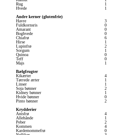
Rug
1
Hvede
1
Andre kerner (glutenfrie)
Havre
3
Fuldkornsris
0
Amarant
0
Boghvede
0
Chiafrø
6
Hirse
1
Lupinfrø
2
Sorgum
1
Quinoa
0
Teff
0
Majs
1
Bælgfrugter
Kikærter
4
Tørrede ærter
1
Linser
1
Soja bønner
2
Kidney bønner
1
Hvide bønner
0
Pinto bønner
2
Krydderier
Anisfrø
4
Allehånde
1
Peber
2
Kommen
4
Kardemommefrø
0
Nelliker
3