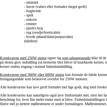
- amarant
- havre (valses eller formales meget groft)
- boghvede
- spelt
- enkorn
- emmer
- (perle) byg
- rug (svedje/borris/alm)
- hvede (øland/dalar/purpur/alm)
(hårdest)
Kornkværne med 250W motor
egner sig
som udgangspunkt
ikke til d
på ekstra grov indstilling (så kernerne blot bliver til knækkede kerner
kerner endnu engang i normal finhedsindstilling.
Kornkværne med 360W eller 600W motor
kan formale de hårde kerner
fremgangsmåde som beskrevet ovenfor for 250W motorer.
Alle kornkværne kan lave groft formalet mel lige godt, dog med forskel
Alle kornkværne kan naturligvis også lave fintformalet mel, men her ha
betydning for, hvor fint melet ender med at blive. Finhedsindstillinge
finere mel jo tættere møllestenene er under formalingen. Møllestenenes 