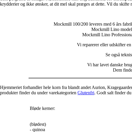
krydderier og ikke ønsker, at dit mel skal præges at dette. Vil du skifte
Mockmill 100/200 leveres med 6 års fabriksg
Mockmill Lino modeller
Mockmill Lino Professional
Vi reparerer eller udskifter e
Se også teknis
Vi har lavet danske bru
Dem finder
Hjemmeriet forhandler hele korn fra blandt andet Aurion, Kragegaard
produkter finder du under varekategorien
Glutenfri
. Godt salt finder d
Bløde kerner:
(blødest)
- quinoa