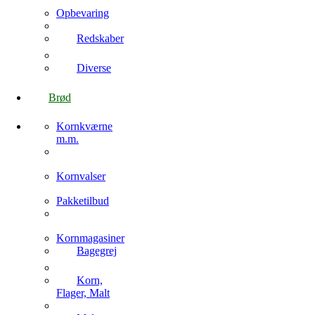
Opbevaring
Redskaber
Diverse
Brød
Kornkværne
m.m.
Kornvalser
Pakketilbud
Kornmagasiner
Bagegrej
Korn,
Flager, Malt