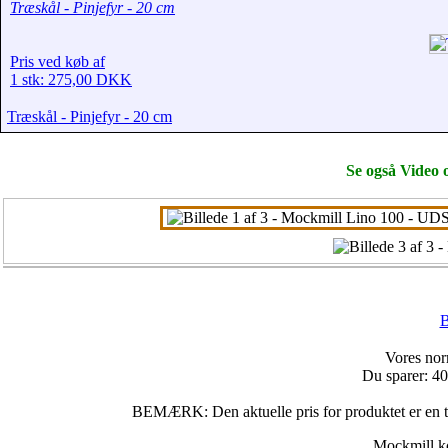
Træskål - Pinjefyr - 20 cm
Pris ved køb af
1 stk: 275,00 DKK
Træskål - Pinjefyr - 20 cm
Se også Video 
B
Vores nor
Du sparer: 4
BEMÆRK: Den aktuelle pris for produktet er en ti
Mockmill ko