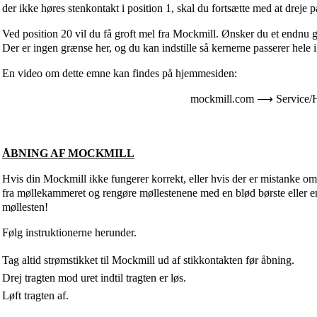
der ikke høres stenkontakt i position 1, skal du fortsætte med at dreje på
Ved position 20 vil du få groft mel fra Mockmill. Ønsker du et endnu gr
Der er ingen grænse her, og du kan indstille så kernerne passerer hele
En video om dette emne kan findes på hjemmesiden:
mockmill.com ⟶ Service/
ÅBNING AF MOCKMILL
Hvis din Mockmill ikke fungerer korrekt, eller hvis der er mistanke om
fra møllekammeret og rengøre møllestenene med en blød børste eller en t
møllesten!
Følg instruktionerne herunder.
Tag altid strømstikket til Mockmill ud af stikkontakten før åbning.
Drej tragten mod uret indtil tragten er løs.
Løft tragten af.