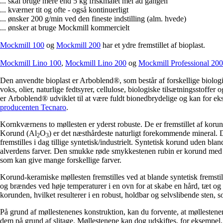
... skal bruge mere end 5 kg friskmalet mel ad gangen
... kværner tit og ofte - også kontinuerligt
... ønsker 200 g/min ved den fineste indstilling (alm. hvede)
... ønsker at bruge Mockmill kommercielt
Mockmill 100
og
Mockmill 200
har et ydre fremstillet af bioplast.
Mockmill Lino 100
,
Mockmill Lino 200
og
Mockmill Professional 200
Den anvendte bioplast er Arboblend®, som består af forskellige biologi
voks, olier, naturlige fedtsyrer, cellulose, biologiske tilsætningsstoffe
er
Arboblend
®
udviklet til at være fuldt bionedbrydelige og kan for ek
producenten Tecnaro
.
Kornkværnens to møllesten er yderst robuste. De er fremstillet af koru
Korund (Al
O
) er det næsthårdeste naturligt forekommende mineral. D
2
3
fremstilles i dag tillige syntetisk/industrielt. Syntetisk korund uden b
alverdens farver. Den smukke røde smykkestenen rubin er korund med et
som kan give mange forskellige farver.
Korund-keramiske møllesten fremstilles ved at blande syntetisk fremst
og brændes ved høje temperaturer i en ovn for at skabe en hård, tæt og
korunden, hvilket resulterer i en robust, holdbar og selvslibende sten, 
På grund af møllestenenes konstruktion, kan du forvente, at møllestenen
dem på grund af slitage. Møllestenene kan dog udskiftes, for eksempel, 