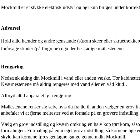
Mockmill er et stykke elektrisk udstyr og bør kun bruges under korrekt
Advarsel
Hold altid hænder og andre genstande (såsom skeer eller skruetrække
forårsage skader (på fingrene) og/eller beskadige møllestenene.
Rengøring
Nedsænk aldrig din Mockmill i vand eller anden væske. Tør kabinettet 
Kværnestenene må aldrig rengøres med vand eller en våd klud!.
Afbryd altid apparatet før rengøring.
Møllestenene renser sig selv, hvis du fra tid til anden vælger en grov in
anbefaler vi at fjerne melrester ved at formale på en grovere indstilling.
Vælg en grov indstilling og kværn omkring en halv kop tørt korn, såsom hv
formalingen. Formaling på en meget grov indstilling, så kornene lige e
skyld kan kornene føres gentagne gange gennem din Mockmill.