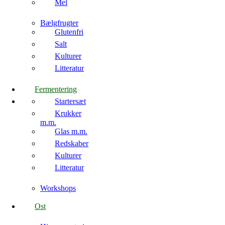
Mel
Bælgfrugter
Glutenfri
Salt
Kulturer
Litteratur
Fermentering
Startersæt
Krukker
m.m.
Glas m.m.
Redskaber
Kulturer
Litteratur
Workshops
Ost