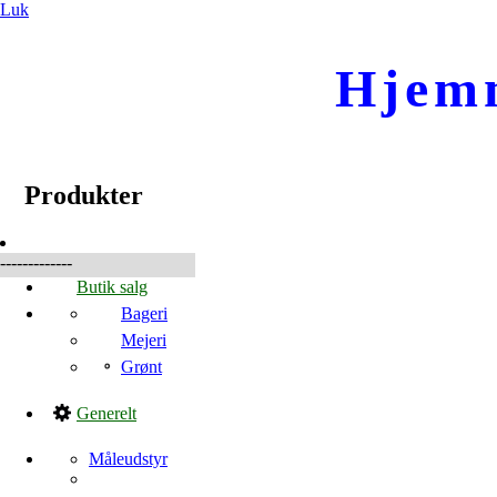
Luk
Hjem
☰
Produkter
Produkter
-------------
Butik salg
Bageri
Mejeri
Grønt
Generelt
Måleudstyr