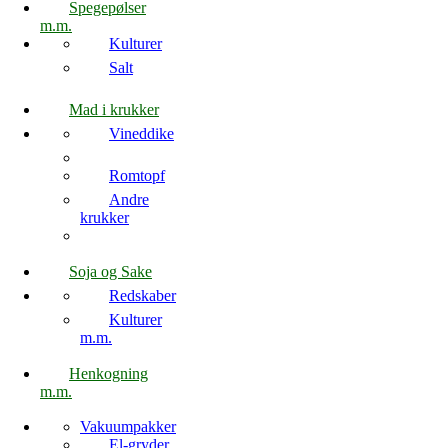
Spegepølser
m.m.
Kulturer
Salt
Mad i krukker
Vineddike
Romtopf
Andre
krukker
Soja og Sake
Redskaber
Kulturer
m.m.
Henkogning
m.m.
Vakuumpakker
El-gryder