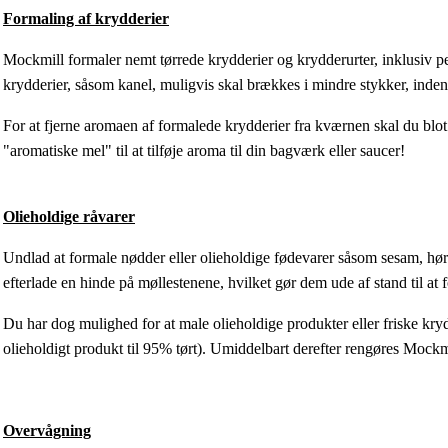
Formaling af krydderier
Mockmill formaler nemt tørrede krydderier og krydderurter, inklusiv 
krydderier, såsom kanel, muligvis skal brækkes i mindre stykker, ind
For at fjerne aromaen af formalede krydderier fra kværnen skal du blo
"aromatiske mel" til at tilføje aroma til din bagværk eller saucer!
Olieholdige råvarer
Undlad at formale nødder eller olieholdige fødevarer såsom sesam, hø
efterlade en hinde på møllestenene, hvilket gør dem ude af stand til at 
Du har dog mulighed for at male olieholdige produkter eller friske k
olieholdigt produkt til 95% tørt). Umiddelbart derefter rengøres Mockm
Overvågning