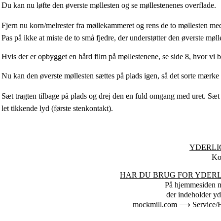
Du kan nu løfte den øverste møllesten og se møllestenenes overflade.
Fjern nu korn/melrester fra møllekammeret og rens de to møllesten med 
Pas på ikke at miste de to små fjedre, der understøtter den øverste møll
Hvis der er opbygget en hård film på møllestenene, se side 8, hvor vi b
Nu kan den øverste møllesten sættes på plads igen, så det sorte mærke
Sæt tragten tilbage på plads og drej den en fuld omgang med uret. Sæt 
let tikkende lyd (første stenkontakt).
YDERLI
Ko
HAR DU BRUG FOR YDERL
På hjemmesiden m
der indeholder yd
mockmill.com ⟶ Service/