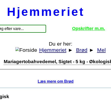
Hjemmeriet
Opskrifter m.m.
Du er her:
Hjemmeriet
►
Brød
►
Mel
Mariagertobahvedemel, Sigtet - 5 kg - Økologis
Læs mere om Brød
gisk