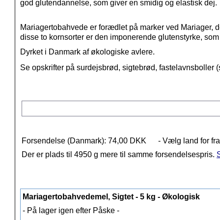
god glutendannelse, som giver en smidig og elastisk dej.
Mariagertobahvede
er forædlet på marker ved Mariager, d
disse to kornsorter er den imponerende glutenstyrke, so
D
yrket i Danmark af økologiske avlere.
Se opskrifter på surdejsbrød, sigtebrød, fastelavnsbolle
Forsendelse (Danmark): 74,00 DKK
- Vælg land for fr
Der er plads til 4950 g mere til samme forsendelsespris.
S
Mariagertobahvedemel, Sigtet - 5 kg - Økologisk
- På lager igen efter Påske -