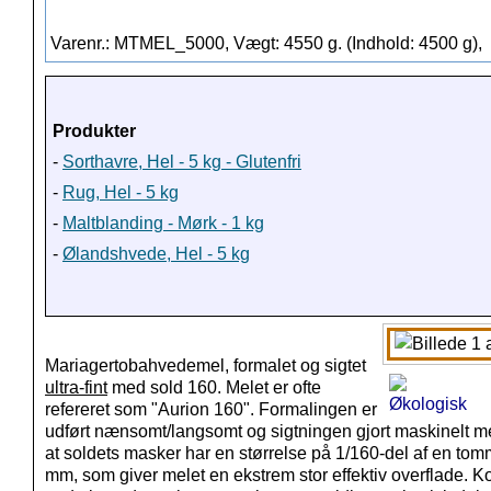
Varenr.: MTMEL_5000, Vægt: 4550 g. (Indhold: 4500 g),
Produkter
-
Sorthavre, Hel - 5 kg - Glutenfri
-
Rug, Hel - 5 kg
-
Maltblanding - Mørk - 1 kg
-
Ølandshvede, Hel - 5 kg
Mariagertobahvedemel, formalet og sigtet
ultra-fint
med sold 160. Melet er ofte
refereret som "Aurion 160". Formalingen er
udført nænsomt/langsomt og sigtningen gjort maskinelt med
at soldets masker har en størrelse på 1/160-del af en tom
mm, som giver melet en ekstrem stor effektiv overflade. 