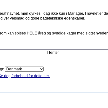
eraf navnet, men dyrkes i dag ikke kun i Mariager. I navnet er d
m giver velsmag og gode bagetekniske egenskaber.
r (som kan spises HELE året) og syndige kager med sigtet hvede
Henter...
agt:
e dog forbehold for dette her.