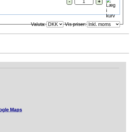
Valuta:
Vis priser:
ogle Maps