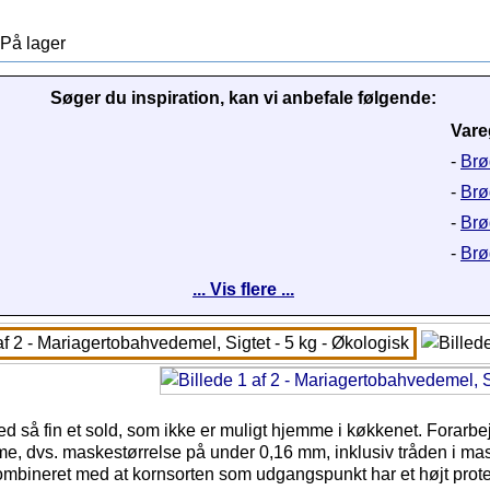
På lager
Søger du inspiration, kan vi anbefale følgende:
Vare
-
Brø
-
Brø
-
Brø
-
Brød
... Vis flere ...
 så fin et sold, som ikke er muligt hjemme i køkkenet. Forarbejd
me, dvs. maskestørrelse på under 0,16 mm, inklusiv tråden i mask
Kombineret med at kornsorten som udgangspunkt har et højt prote