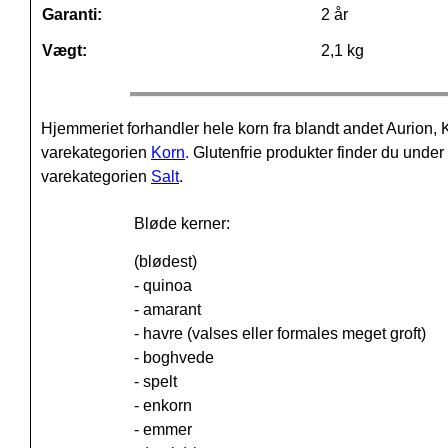
Garanti:
2 år
Vægt:
2,1 kg
Hjemmeriet forhandler hele korn fra blandt andet Aurio
varekategorien
Korn
.
Glutenfrie produkter finder du unde
varekategorien
Salt
.
Bløde kerner:
(blødest)
- quinoa
- amarant
- havre (valses eller formales meget groft)
- boghvede
- spelt
- enkorn
- emmer