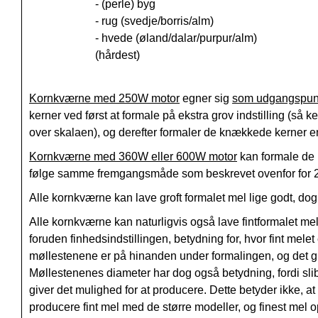
- (perle) byg
- rug (svedje/borris/alm)
- hvede (øland/dalar/purpur/alm)
(hårdest)
Kornkværne med 250W motor
egner sig
som udgangspun
kerner ved først at formale på ekstra grov indstilling (så k
over skalaen), og derefter formaler de knækkede kerner e
Kornkværne med 360W eller 600W motor
kan formale de 
følge samme fremgangsmåde som beskrevet ovenfor for 
Alle kornkværne kan lave groft formalet mel lige godt, do
Alle kornkværne kan naturligvis også lave fintformalet m
foruden finhedsindstillingen, betydning for, hvor fint mel
møllestenene er på hinanden under formalingen, og det gi
Møllestenenes diameter har dog også betydning, fordi sli
giver det mulighed for at producere. Dette betyder ikke, 
producere fint mel med de større modeller, og finest me