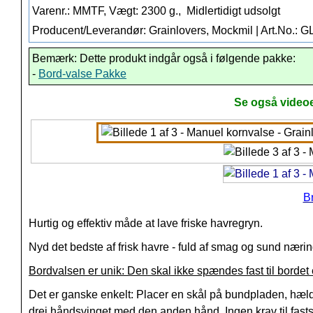
Varenr.: MMTF, Vægt: 2300 g.,
Midlertidigt udsolgt
Producent/Leverandør: Grainlovers, Mockmil | Art.No.: 
Bemærk: Dette produkt indgår også i følgende pakke:
-
Bord-valse Pakke
Se også videoe
B
Hurtig og effektiv måde at lave friske havregryn.
Nyd det bedste af frisk havre - fuld af smag og sund nærin
Bordvalsen er unik: Den skal ikke spændes fast til bordet 
Det er ganske enkelt: Placer en skål på bundpladen, hæld
drej håndsvinget med den anden hånd. Ingen krav til fast