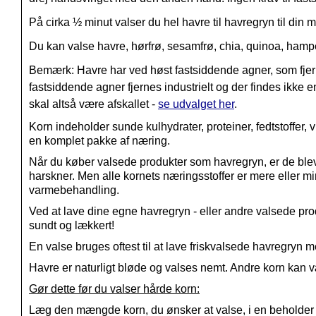
På cirka ½ minut valser du hel havre til havregryn til din
Du kan valse h
avre, h
ørfrø, s
esamfrø, c
hia, q
uinoa, h
ampe
Bemærk: Havre har ved høst fastsiddende agner, som fj
fastsiddende agner fjernes industrielt og der findes ikke e
skal altså være afskallet -
se udvalget her
.
Korn indeholder sunde kulhydrater, proteiner, fedtstoffer, 
en komplet pakke af næring.
Når du køber valsede produkter som havregryn, er de bleve
harskner. Men alle kornets næringsstoffer er mere eller 
varmebehandling.
Ved at lave dine egne havregryn - eller andre valsede prod
sundt og lækkert!
En valse bruges oftest til at lave friskvalsede havregry
Havre er naturligt bløde og valses nemt. Andre korn kan vær
Gør dette før du valser hårde korn:
Læg den mængde korn, du ønsker at valse, i en beholder me