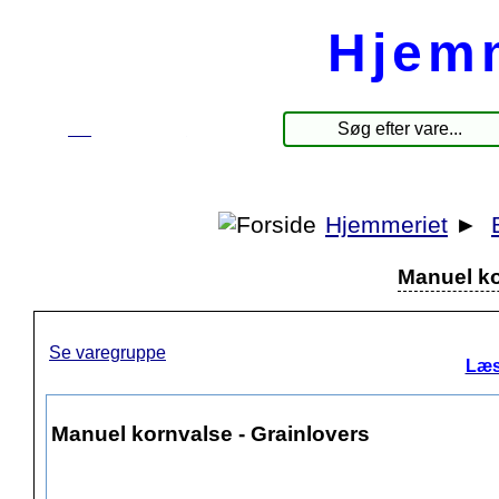
Hjem
☰
Produkter
Hjemmeriet
►
Manuel ko
Se varegruppe
Læs
Manuel kornvalse - Grainlovers