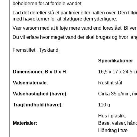
beholderen for at fordele vandet.
Lad det derefter stå et par timer eller natten over. Den ti
med havrekerner for at blødgøre dem yderligere.
Vær varsom med at tilføje mere vand end foreslået. Bliver k
Du vil erfare hvor meget vand der skal bruges og hvor lang 
Fremstillet i Tyskland.
Specifikationer
Dimensioner, B x D x H:
16,5 x 17 x 24,5 
Valsemateriale:
Rustfrit stål
Valsehastighed (havre):
Cirka 35 g/min, m
Tragt indhold (havre):
110 g
Hus i plastik.
Materialer:
Base, valser, hånds
Håndtag i træ