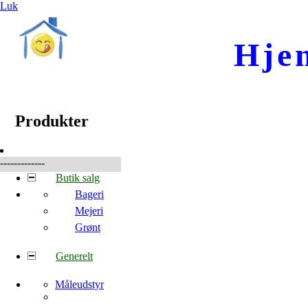
Luk
Hje
☰
Produkter
Produkter
-------------
Butik salg
Bageri
Mejeri
Grønt
Generelt
Måleudstyr