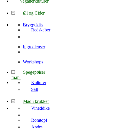
Veganerkulturer
Øl og Cider
Bryggekits
Redskaber
Ingredienser
Workshops
Spegepølser
m.m.
Kulturer
Salt
Mad i krukker
Vineddike
Romtopf
Andre