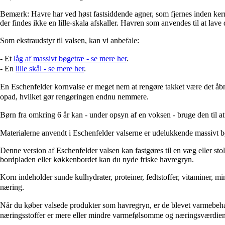
Bemærk: Havre har ved høst fastsiddende agner, som fjernes inden ker
der findes ikke en lille-skala afskaller. Havren som anvendes til at lave
Som ekstraudstyr til valsen, kan vi anbefale:
- Et
låg af massivt bøgetræ - se mere her
.
- En
lille skål - se mere her
.
En Eschenfelder kornvalse er meget nem at rengøre takket være det åbn
opad, hvilket gør rengøringen endnu nemmere.
Børn fra omkring 6 år kan - under opsyn af en voksen - bruge den til a
Materialerne anvendt i Eschenfelder valserne er udelukkende massivt bøge
Denne version af Eschenfelder valsen kan fastgøres til en væg eller sto
bordpladen eller køkkenbordet kan du nyde friske havregryn.
Korn indeholder sunde kulhydrater, proteiner, fedtstoffer, vitaminer, m
næring.
Når du køber valsede produkter som havregryn, er de blevet varmebehand
næringsstoffer er mere eller mindre varmefølsomme og næringsværdien