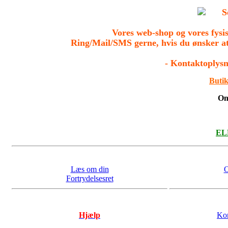
S
Vores web-shop og vores fys
Ring/Mail/SMS gerne, hvis du ønsker a
- Kontaktoplysn
Butik
On
ELL
Læs om din
O
Fortrydelsesret
Hjælp
Kon