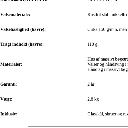
Valsemateriale:
Rustfrit stål - nikkelfri
Valsehastighed (havre):
Cirka 150 g/min, men 
Tragt indhold (havre):
110 g
Hus af massivt bøgetr
Materialer:
Valser og håndsving i ru
Håndtag i massivt bøg
Garanti:
2 år
Vægt:
2,8 kg
Inklusiv:
Glasskål, skruer og ra