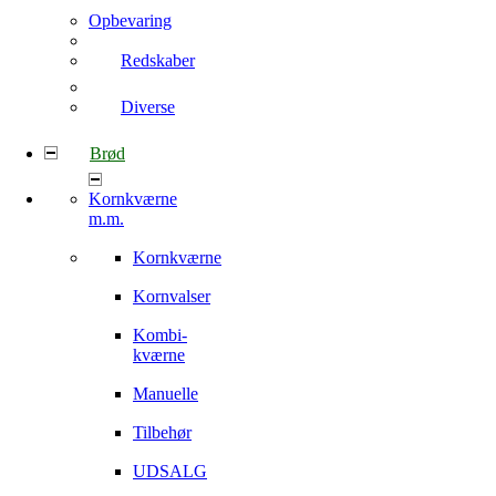
Opbevaring
Redskaber
Diverse
Brød
Kornkværne
m.m.
Kornkværne
Kornvalser
Kombi-
kværne
Manuelle
Tilbehør
UDSALG