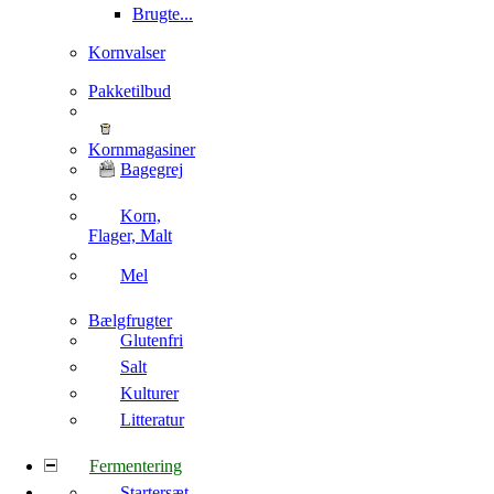
Brugte...
Kornvalser
Pakketilbud
Kornmagasiner
Bagegrej
Korn,
Flager, Malt
Mel
Bælgfrugter
Glutenfri
Salt
Kulturer
Litteratur
Fermentering
Startersæt