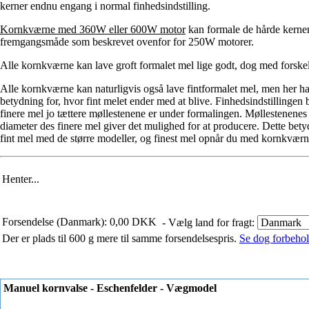
kerner endnu engang i normal finhedsindstilling.
Kornkværne med 360W eller 600W motor
kan formale de hårde kerner
fremgangsmåde som beskrevet ovenfor for 250W motorer.
Alle kornkværne kan lave groft formalet mel lige godt, dog med forskel
Alle kornkværne kan naturligvis også lave fintformalet mel, men her ha
betydning for, hvor fint melet ender med at blive. Finhedsindstillinge
finere mel jo tættere møllestenene er under formalingen. Møllestenenes 
diameter des finere mel giver det mulighed for at producere. Dette be
fint mel med de større modeller, og finest mel opnår du med kornkvæ
Henter...
Forsendelse (Danmark): 0,00 DKK
- Vælg land for fragt:
Der er plads til 600 g mere til samme forsendelsespris.
Se dog forbehold
Manuel kornvalse - Eschenfelder - Vægmodel