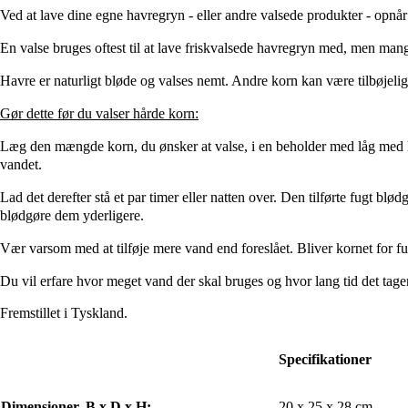
Ved at lave dine egne havregryn - eller andre valsede produkter - opnår
En valse bruges oftest til at lave friskvalsede havregryn med, men man
Havre er naturligt bløde og valses nemt. Andre korn kan være tilbøjelige
Gør dette før du valser hårde korn:
Læg den mængde korn, du ønsker at valse, i en beholder med låg med lid
vandet.
Lad det derefter stå et par timer eller natten over. Den tilførte fugt bl
blødgøre dem yderligere.
Vær varsom med at tilføje mere vand end foreslået. Bliver kornet for fug
Du vil erfare hvor meget vand der skal bruges og hvor lang tid det tager
Fremstillet i Tyskland.
Specifikationer
Dimensioner, B x D x H:
20 x 25 x 28 cm