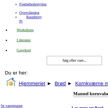
Fugtighedsstyring
Overvågning
Raspberry
Pi
Workshops
Litteratur
Gavekort
Du er her:
Hjemmeriet
►
Brød
►
Kornkværne 
Manuel kornvalse
Se varegruppe
Læs mere om Brød