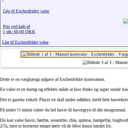
-
Låg til Eschenfelder valse
Pris ved køb af
1 stk: 60,00 DKK
Låg til Eschenfelder valse
Dette er en væghængt udgave af Eschenfelder kornvalsen.
En valse er en hurtig og effektiv måde at lave friske og super sunde ha
Det er ganske enkelt: Placer en skål under udløbet, hæld hele havrekern
På under ½ minut valser du hel havre til havregryn til din morgenmad.
Du kan valse h
avre, h
ørfrø, s
esamfrø, c
hia, q
uinoa, h
ampefrø, b
oghved
2/3), men er kernerne meget tørre vil de blive knust istedet for.