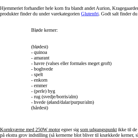
Hjemmeriet forhandler hele korn fra blandt andet Aurion, Kragegaard
produkter finder du under varekategorien
Glutenfri
. Godt salt finder d
Bløde kerner:
(blødest)
- quinoa
- amarant
- havre (valses eller formales meget groft)
- boghvede
- spelt
- enkorn
- emmer
- (perle) byg
- rug (svedje/borris/alm)
- hvede (øland/dalar/purpur/alm)
(hårdest)
Kornkværne med 250W motor
egner sig
som udgangspunkt
ikke til d
på ekstra grov indstilling (så kernerne blot bliver til knækkede kerner