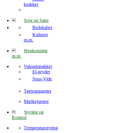
krukker
Soja og Sake
Redskaber
Kulturer
m.m.
Henkogning
m.m.
Vakuumpakker
El-gryder
Sous-Vide
Tørreapparater
Mælkejunger
Styring og
Kontrol
Temperaturstyring