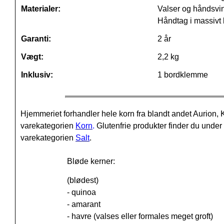
Materialer:
Valser og håndsving 
Håndtag i massivt
Garanti:
2 år
Vægt:
2,2 kg
Inklusiv:
1 bordklemme
Hjemmeriet forhandler hele korn fra blandt andet Aurio
varekategorien
Korn
.
Glutenfrie produkter finder du unde
varekategorien
Salt
.
Bløde kerner:
(blødest)
- quinoa
- amarant
- havre (valses eller formales meget groft)