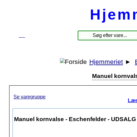
Hjem
☰
Produkter
Hjemmeriet
►
Manuel kornval
Se varegruppe
Læs
Manuel kornvalse - Eschenfelder - UDSALG