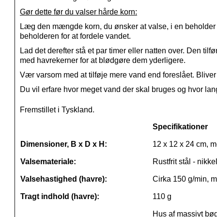
Gør dette før du valser hårde korn:
Læg den mængde korn, du ønsker at valse, i en beholder me
beholderen for at fordele vandet.
Lad det derefter stå et par timer eller natten over. Den ti
med havrekerner for at blødgøre dem yderligere.
Vær varsom med at tilføje mere vand end foreslået. Bliver k
Du vil erfare hvor meget vand der skal bruges og hvor lang 
Fremstillet i Tyskland.
Specifikationer
Dimensioner, B x D x H:
12 x 12 x 24 cm, 
Valsemateriale:
Rustfrit stål - nikkel
Valsehastighed (havre):
Cirka 150 g/min, m
Tragt indhold (havre):
110 g
Hus af massivt bø