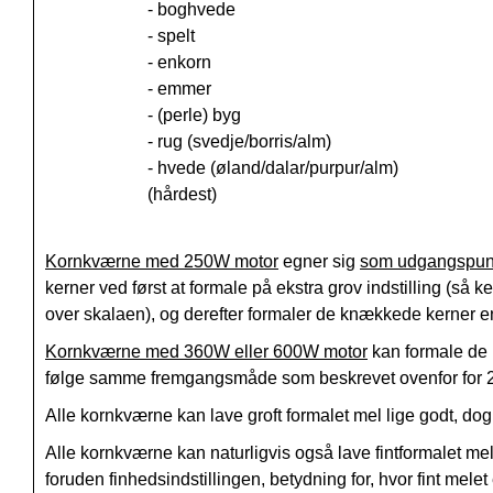
- boghvede
- spelt
- enkorn
- emmer
- (perle) byg
- rug (svedje/borris/alm)
- hvede (øland/dalar/purpur/alm)
(hårdest)
Kornkværne med 250W motor
egner sig
som udgangspun
kerner ved først at formale på ekstra grov indstilling (så k
over skalaen), og derefter formaler de knækkede kerner e
Kornkværne med 360W eller 600W motor
kan formale de 
følge samme fremgangsmåde som beskrevet ovenfor for 
Alle kornkværne kan lave groft formalet mel lige godt, do
Alle kornkværne kan naturligvis også lave fintformalet m
foruden finhedsindstillingen, betydning for, hvor fint mel