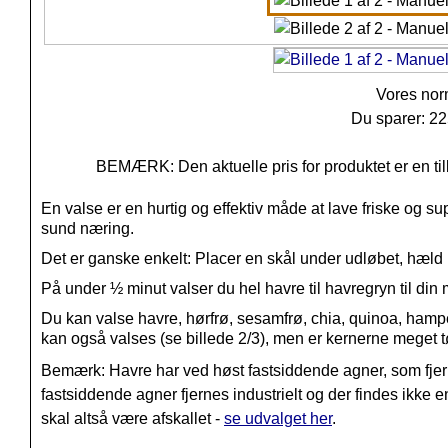
Vores nor
Du sparer: 2
BEMÆRK: Den aktuelle pris for produktet er en til
En valse er en hurtig og effektiv måde at lave friske og s
sund næring.
Det er ganske enkelt: Placer en skål under udløbet, hæld 
På under ½ minut valser du hel havre til havregryn til di
Du kan valse h
avre, h
ørfrø, s
esamfrø, c
hia, q
uinoa, h
ampe
kan også valses (se billede 2/3), men er kernerne meget tør
Bemærk: Havre har ved høst fastsiddende agner, som fj
fastsiddende agner fjernes industrielt og der findes ikke e
skal altså være afskallet -
se udvalget her
.