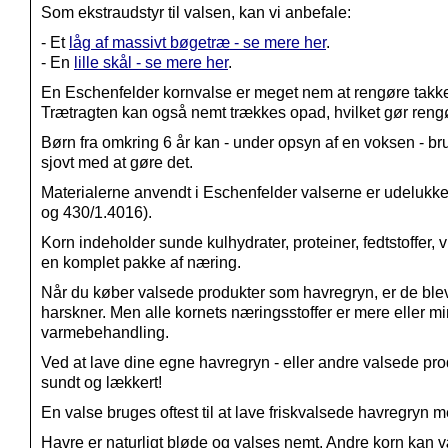
Som ekstraudstyr til valsen, kan vi anbefale:
- Et
låg af massivt bøgetræ - se mere her
.
- En
lille skål - se mere her
.
En Eschenfelder kornvalse er meget nem at rengøre takke
Trætragten kan også nemt trækkes opad, hvilket gør re
Børn fra omkring 6 år kan - under opsyn af en voksen - br
sjovt med at gøre det.
Materialerne anvendt i Eschenfelder valserne er udelukkend
og
430/
1.4016
).
Korn indeholder sunde kulhydrater, proteiner, fedtstoffer, 
en komplet pakke af næring.
Når du køber valsede produkter som havregryn, er de bleve
harskner. Men alle kornets næringsstoffer er mere eller 
varmebehandling.
Ved at lave dine egne havregryn - eller andre valsede prod
sundt og lækkert!
En valse bruges oftest til at lave friskvalsede havregry
Havre er naturligt bløde og valses nemt. Andre korn kan vær