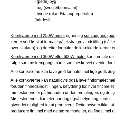
- (perle) byg
- rug (svedje/borris/alm)
- hvede (øland/dalar/purpur/alm)
(hårdest)
Kornkværne med 250W motor
egner sig
som udgangspun
kerner ved først at formale på ekstra grov indstilling (så k
over skalaen), og derefter formaler de knækkede kerner e
Kornkværne med 360W eller 600W motor
kan formale de 
følge samme fremgangsmåde som beskrevet ovenfor for 
Alle kornkværne kan lave groft formalet mel lige godt, do
Alle kornkværne kan naturligvis også lave fintformalet m
foruden finhedsindstillingen, betydning for, hvor fint mel
møllestenene er på hinanden under formalingen, og det gi
Møllestenenes diameter har dog også betydning, fordi sli
giver det mulighed for at producere. Dette betyder ikke, 
producere fint mel med de større modeller, og finest me