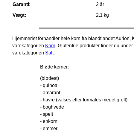
Garanti:
2 år
Vægt:
2,1 kg
Hjemmeriet forhandler hele korn fra blandt andet Aurio
varekategorien
Korn
.
Glutenfrie produkter finder du unde
varekategorien
Salt
.
Bløde kerner:
(blødest)
- quinoa
- amarant
- havre (valses eller formales meget groft)
- boghvede
- spelt
- enkorn
- emmer