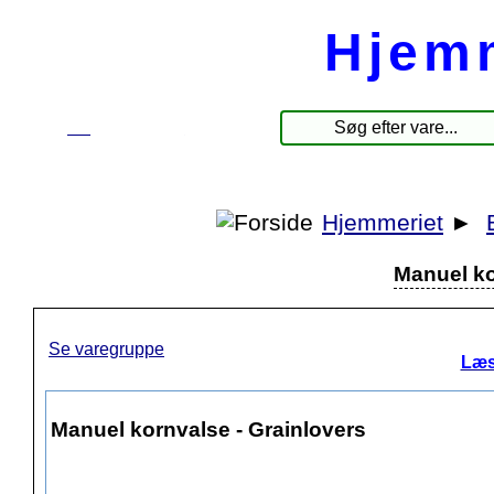
Hjem
☰
Produkter
Hjemmeriet
►
Manuel ko
Se varegruppe
Læs
Manuel kornvalse - Grainlovers