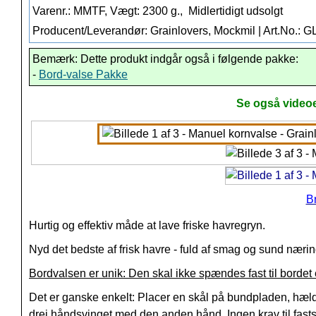
Varenr.: MMTF, Vægt: 2300 g.,
Midlertidigt udsolgt
Producent/Leverandør: Grainlovers, Mockmil | Art.No.: 
Bemærk: Dette produkt indgår også i følgende pakke:
-
Bord-valse Pakke
Se også videoe
B
Hurtig og effektiv måde at lave friske havregryn.
Nyd det bedste af frisk havre - fuld af smag og sund nærin
Bordvalsen er unik: Den skal ikke spændes fast til bordet 
Det er ganske enkelt: Placer en skål på bundpladen, hæld
drej håndsvinget med den anden hånd. Ingen krav til fast