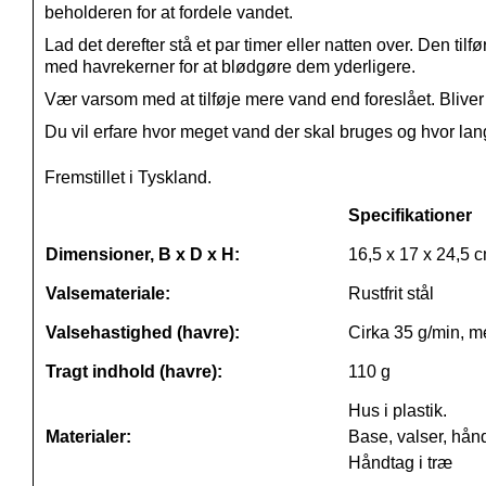
beholderen for at fordele vandet.
Lad det derefter stå et par timer eller natten over. Den ti
med havrekerner for at blødgøre dem yderligere.
Vær varsom med at tilføje mere vand end foreslået. Bliver k
Du vil erfare hvor meget vand der skal bruges og hvor lang 
Fremstillet i Tyskland.
Specifikationer
Dimensioner, B x D x H:
16,5 x 17 x 24,5 
Valsemateriale:
Rustfrit stål
Valsehastighed (havre):
Cirka 35 g/min, m
Tragt indhold (havre):
110 g
Hus i plastik.
Materialer:
Base, valser, hånds
Håndtag i træ