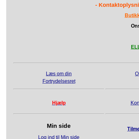
- Kontaktoplysni
Butik
Ons
ELL
Læs om din
O
Fortrydelsesret
Hjælp
Kon
Min side
Tilm
Log ind til Min side