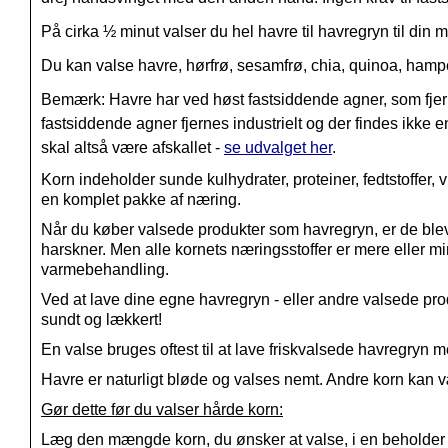
På cirka ½ minut valser du hel havre til havregryn til din
Du kan valse h
avre, h
ørfrø, s
esamfrø, c
hia, q
uinoa, h
ampe
Bemærk: Havre har ved høst fastsiddende agner, som fj
fastsiddende agner fjernes industrielt og der findes ikke e
skal altså være afskallet -
se udvalget her
.
Korn indeholder sunde kulhydrater, proteiner, fedtstoffer, 
en komplet pakke af næring.
Når du køber valsede produkter som havregryn, er de bleve
harskner. Men alle kornets næringsstoffer er mere eller 
varmebehandling.
Ved at lave dine egne havregryn - eller andre valsede prod
sundt og lækkert!
En valse bruges oftest til at lave friskvalsede havregry
Havre er naturligt bløde og valses nemt. Andre korn kan vær
Gør dette før du valser hårde korn:
Læg den mængde korn, du ønsker at valse, i en beholder me