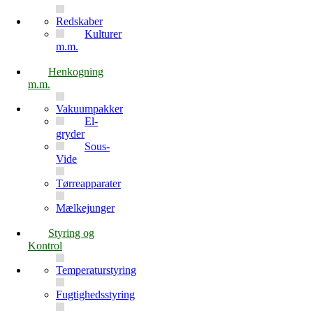
Redskaber
Kulturer
m.m.
Henkogning
m.m.
Vakuumpakker
El-
gryder
Sous-
Vide
Tørreapparater
Mælkejunger
Styring og
Kontrol
Temperaturstyring
Fugtighedsstyring