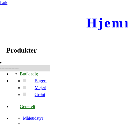
Luk
Hjem
☰
Produkter
Produkter
-------------
Butik salg
Bageri
Mejeri
Grønt
Generelt
Måleudstyr