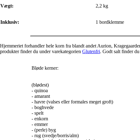
Vægt:
2,2 kg
Inklusiv:
1 bordklemme
Hjemmeriet forhandler hele korn fra blandt andet Aurion, Kragegaard
produkter finder du under varekategorien
Glutenfri
. Godt salt finder d
Bløde kerner:
(blødest)
- quinoa
- amarant
- havre (valses eller formales meget groft)
- boghvede
- spelt
- enkorn
- emmer
- (perle) byg
- rug (svedje/borris/alm)