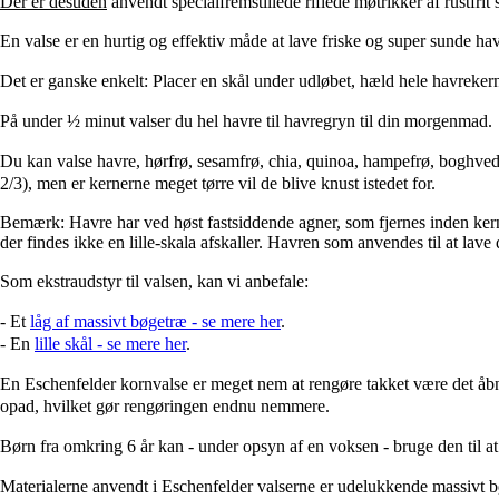
Der er desuden
anvendt specialfremstillede riflede møtrikker af rustfrit
En valse er en hurtig og effektiv måde at lave friske og super sunde ha
Det er ganske enkelt: Placer en skål under udløbet, hæld hele havrekern
På under ½ minut valser du hel havre til havregryn til din morgenmad.
Du kan valse h
avre, h
ørfrø, s
esamfrø, c
hia, q
uinoa, h
ampefrø, b
oghved
2/3), men er kernerne meget tørre vil de blive knust istedet for.
Bemærk: Havre har ved høst fastsiddende agner, som fjernes inden ker
der findes ikke en lille-skala afskaller. Havren som anvendes til at lave
Som ekstraudstyr til valsen, kan vi anbefale:
- Et
låg af massivt bøgetræ - se mere her
.
- En
lille skål - se mere her
.
En Eschenfelder kornvalse er meget nem at rengøre takket være det åbn
opad, hvilket gør rengøringen endnu nemmere.
Børn fra omkring 6 år kan - under opsyn af en voksen - bruge den til a
Materialerne anvendt i Eschenfelder valserne er udelukkende massivt bøge