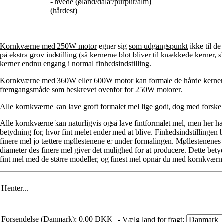
- hvede (øland/dalar/purpur/alm)
(hårdest)
Kornkværne med 250W motor
egner sig
som udgangspunkt
ikke til d
på ekstra grov indstilling (så kernerne blot bliver til knækkede kerner
kerner endnu engang i normal finhedsindstilling.
Kornkværne med 360W eller 600W motor
kan formale de hårde kerner
fremgangsmåde som beskrevet ovenfor for 250W motorer.
Alle kornkværne kan lave groft formalet mel lige godt, dog med forskel
Alle kornkværne kan naturligvis også lave fintformalet mel, men her ha
betydning for, hvor fint melet ender med at blive. Finhedsindstillinge
finere mel jo tættere møllestenene er under formalingen. Møllestenenes 
diameter des finere mel giver det mulighed for at producere. Dette be
fint mel med de større modeller, og finest mel opnår du med kornkvæ
Henter...
Forsendelse (Danmark): 0,00 DKK
- Vælg land for fragt: