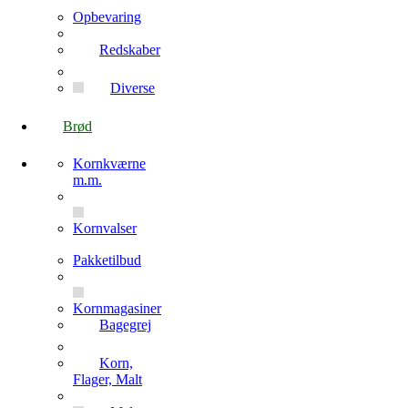
Opbevaring
Redskaber
Diverse
Brød
Kornkværne
m.m.
Kornvalser
Pakketilbud
Kornmagasiner
Bagegrej
Korn,
Flager, Malt