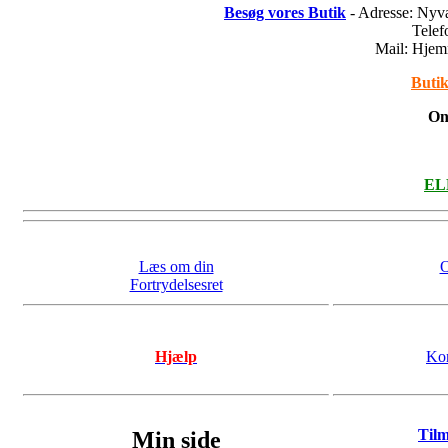
Besøg vores Butik
- Adresse: Nyv
Tele
Mail: Hje
Butik
On
ELL
Læs om din
O
Fortrydelsesret
Hjælp
Kon
Til
Min side