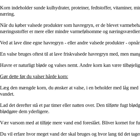
Korn indeholder sunde kulhydrater, proteiner, fedtstoffer, vitaminer, m
næring.
Når du køber valsede produkter som havregryn, er de blevet varmebehand
næringsstoffer er mere eller mindre varmefølsomme og næringsværdien
Ved at lave dine egne havregryn - eller andre valsede produkter - opnår
En valse bruges oftest til at lave friskvalsede havregryn med, men man
Havre er naturligt bløde og valses nemt. Andre korn kan være tilbøjelige
Gør dette før du valser hårde korn:
Læg den mængde korn, du ønsker at valse, i en beholder med låg med lid
vandet.
Lad det derefter stå et par timer eller natten over. Den tilførte fugt bl
blødgøre dem yderligere.
Vær varsom med at tilføje mere vand end foreslået. Bliver kornet for fug
Du vil erfare hvor meget vand der skal bruges og hvor lang tid det tager