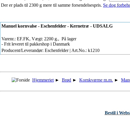
Der er plads til 2300 g mere til samme forsendelsespris.
Se dog forbehol
Manuel kornvalse - Eschenfelder - Kernetræ - UDSALG
Varenr.: EF.FK, Vægt: 2200 g.,
På lager
- Frit leveret til pakkeshop i Danmark
Producent/Leverandør: Eschenfelder | Art.No.: k1210
Hjemmeriet
►
Brød
►
Kornkværne m.m.
►
Manu
Bestil i Web