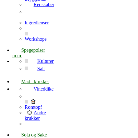
Redskaber
Ingredienser
Workshops
Spegepølser
m.m.
Kulturer
Salt
Mad i krukker
Vineddike
Romtopf
Andre
krukker
Soja og Sake