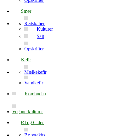
Opskrifter
Smør
Redskaber
Kulturer
Salt
Opskrifter
Kefir
Mælkekefir
Vandkefir
Kombucha
Veganerkulturer
Øl og Cider
Bryggekits