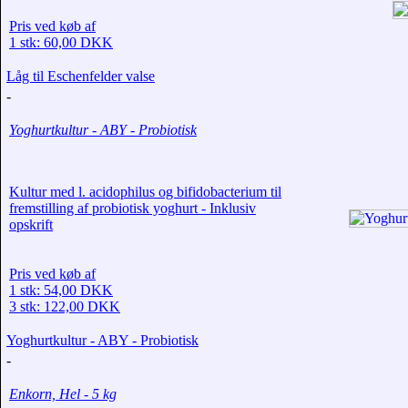
Pris ved køb af
1 stk: 60,00 DKK
Låg til Eschenfelder valse
-
Yoghurtkultur - ABY - Probiotisk
Kultur med l. acidophilus og bifidobacterium til
fremstilling af probiotisk yoghurt - Inklusiv
opskrift
Pris ved køb af
1 stk: 54,00 DKK
3 stk: 122,00 DKK
Yoghurtkultur - ABY - Probiotisk
-
Enkorn, Hel - 5 kg