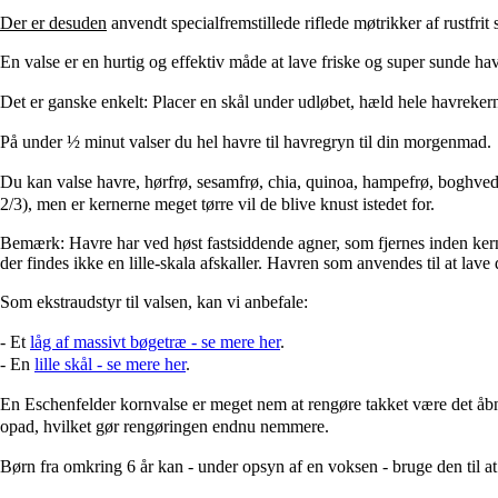
Der er desuden
anvendt specialfremstillede riflede møtrikker af rustfrit
En valse er en hurtig og effektiv måde at lave friske og super sunde ha
Det er ganske enkelt: Placer en skål under udløbet, hæld hele havrekern
På under ½ minut valser du hel havre til havregryn til din morgenmad.
Du kan valse h
avre, h
ørfrø, s
esamfrø, c
hia, q
uinoa, h
ampefrø, b
oghved
2/3), men er kernerne meget tørre vil de blive knust istedet for.
Bemærk: Havre har ved høst fastsiddende agner, som fjernes inden ker
der findes ikke en lille-skala afskaller. Havren som anvendes til at lave
Som ekstraudstyr til valsen, kan vi anbefale:
- Et
låg af massivt bøgetræ - se mere her
.
- En
lille skål - se mere her
.
En Eschenfelder kornvalse er meget nem at rengøre takket være det åbn
opad, hvilket gør rengøringen endnu nemmere.
Børn fra omkring 6 år kan - under opsyn af en voksen - bruge den til a