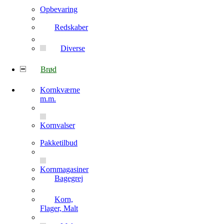
Opbevaring
Redskaber
Diverse
Brød
Kornkværne
m.m.
Kornvalser
Pakketilbud
Kornmagasiner
Bagegrej
Korn,
Flager, Malt