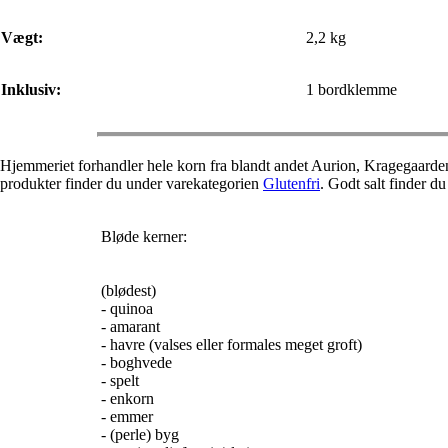
Vægt:
2,2 kg
Inklusiv:
1 bordklemme
Hjemmeriet forhandler hele korn fra blandt andet Aurion, Kragegaard
produkter finder du under varekategorien
Glutenfri
. Godt salt finder d
Bløde kerner:
(blødest)
- quinoa
- amarant
- havre (valses eller formales meget groft)
- boghvede
- spelt
- enkorn
- emmer
- (perle) byg