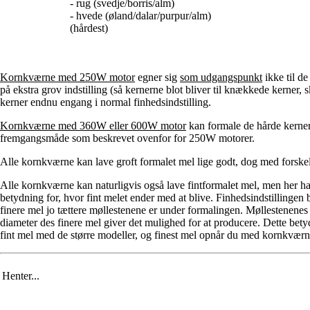
- rug (svedje/borris/alm)
- hvede (øland/dalar/purpur/alm)
(hårdest)
Kornkværne med 250W motor
egner sig
som udgangspunkt
ikke til d
på ekstra grov indstilling (så kernerne blot bliver til knækkede kerner
kerner endnu engang i normal finhedsindstilling.
Kornkværne med 360W eller 600W motor
kan formale de hårde kerner
fremgangsmåde som beskrevet ovenfor for 250W motorer.
Alle kornkværne kan lave groft formalet mel lige godt, dog med forskel
Alle kornkværne kan naturligvis også lave fintformalet mel, men her ha
betydning for, hvor fint melet ender med at blive. Finhedsindstillinge
finere mel jo tættere møllestenene er under formalingen. Møllestenenes 
diameter des finere mel giver det mulighed for at producere. Dette be
fint mel med de større modeller, og finest mel opnår du med kornkvæ
Henter...