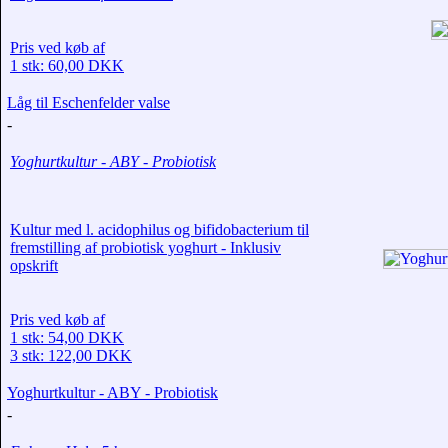
Pris ved køb af
1 stk: 60,00 DKK
Låg til Eschenfelder valse
-
Yoghurtkultur - ABY - Probiotisk
Kultur med l. acidophilus og bifidobacterium til
fremstilling af probiotisk yoghurt - Inklusiv
opskrift
Pris ved køb af
1 stk: 54,00 DKK
3 stk: 122,00 DKK
Yoghurtkultur - ABY - Probiotisk
-