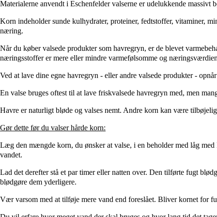
Materialerne anvendt i Eschenfelder valserne er udelukkende massivt bøge
Korn indeholder sunde kulhydrater, proteiner, fedtstoffer, vitaminer, m
næring.
Når du køber valsede produkter som havregryn, er de blevet varmebehand
næringsstoffer er mere eller mindre varmefølsomme og næringsværdien
Ved at lave dine egne havregryn - eller andre valsede produkter - opnår
En valse bruges oftest til at lave friskvalsede havregryn med, men man
Havre er naturligt bløde og valses nemt. Andre korn kan være tilbøjelige
Gør dette før du valser hårde korn:
Læg den mængde korn, du ønsker at valse, i en beholder med låg med lid
vandet.
Lad det derefter stå et par timer eller natten over. Den tilførte fugt bl
blødgøre dem yderligere.
Vær varsom med at tilføje mere vand end foreslået. Bliver kornet for fug
Du vil erfare hvor meget vand der skal bruges og hvor lang tid det tager