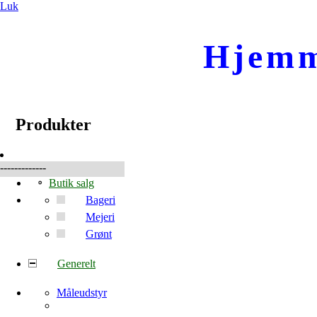
Luk
Hjemm
☰
Produkter
Produkter
-------------
Butik salg
Bageri
Mejeri
Grønt
Generelt
Måleudstyr