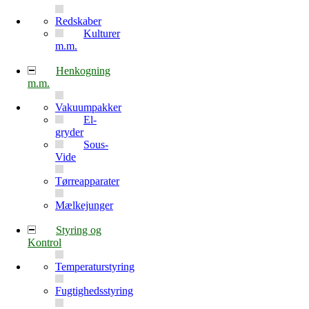
Redskaber
Kulturer
m.m.
Henkogning
m.m.
Vakuumpakker
El-
gryder
Sous-
Vide
Tørreapparater
Mælkejunger
Styring og
Kontrol
Temperaturstyring
Fugtighedsstyring