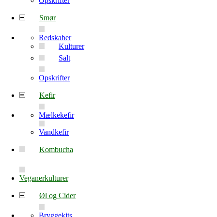
Opskrifter
Smør
Redskaber
Kulturer
Salt
Opskrifter
Kefir
Mælkekefir
Vandkefir
Kombucha
Veganerkulturer
Øl og Cider
Bryggekits