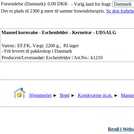
Forsendelse (Danmark): 0,00 DKK
- Vælg land for fragt:
Der er plads til 2300 g mere til samme forsendelsespris.
Se dog forbehol
Manuel kornvalse - Eschenfelder - Kernetræ - UDSALG
Varenr.: EF.FK, Vægt: 2200 g.,
På lager
- Frit leveret til pakkeshop i Danmark
Producent/Leverandør: Eschenfelder | Art.No.: k1210
Hjemmeriet
►
Brød
►
Kornkværne m.m.
►
Manue
Bestil i Web