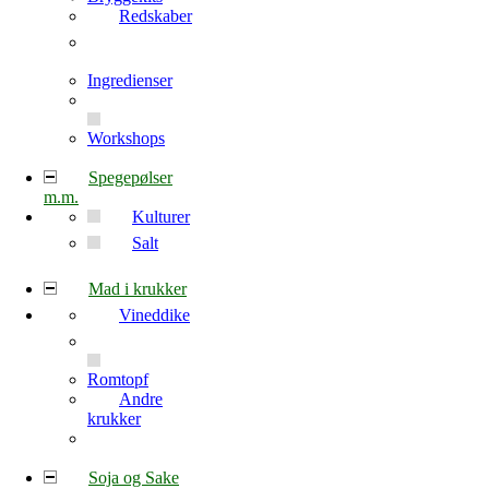
Redskaber
Ingredienser
Workshops
Spegepølser
m.m.
Kulturer
Salt
Mad i krukker
Vineddike
Romtopf
Andre
krukker
Soja og Sake