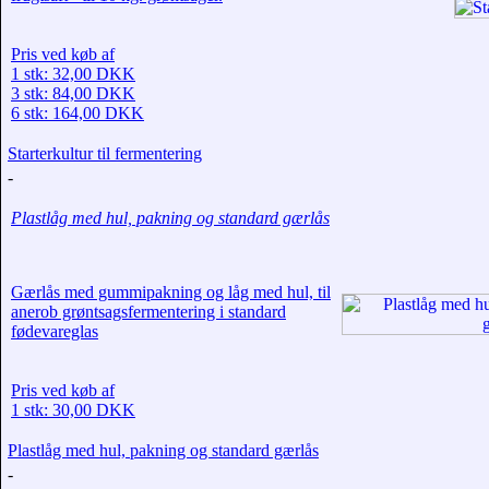
Pris ved køb af
1 stk: 32,00 DKK
3 stk: 84,00 DKK
6 stk: 164,00 DKK
Starterkultur til fermentering
-
Plastlåg med hul, pakning og standard gærlås
Gærlås med gummipakning og låg med hul, til
anerob grøntsagsfermentering i standard
fødevareglas
Pris ved køb af
1 stk: 30,00 DKK
Plastlåg med hul, pakning og standard gærlås
-