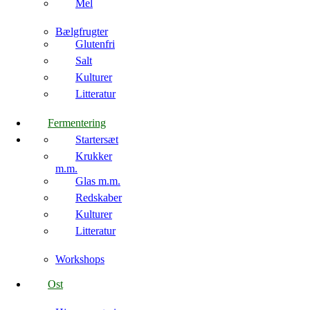
Mel
Bælgfrugter
Glutenfri
Salt
Kulturer
Litteratur
Fermentering
Startersæt
Krukker
m.m.
Glas m.m.
Redskaber
Kulturer
Litteratur
Workshops
Ost