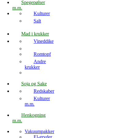
Spegepølser
m.m.
Kulturer
Salt
Mad i krukker
Vineddike
Romtopf
Andre
krukker
Soja og Sake
Redskaber
Kulturer
m.m.
Henkogning
m.m.
Vakuumpakker
El-gryder