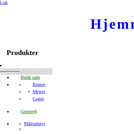
Luk
Hjem
☰
Produkter
Produkter
-------------
Butik salg
Bageri
Mejeri
Grønt
Generelt
Måleudstyr