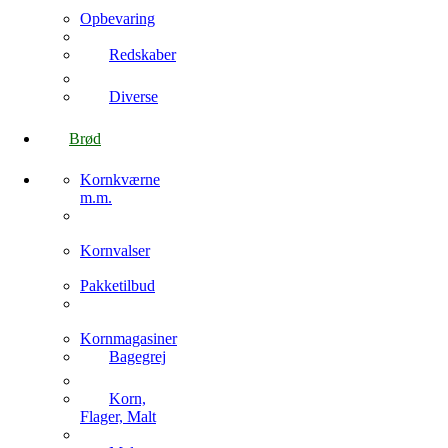
Opbevaring
Redskaber
Diverse
Brød
Kornkværne
m.m.
Kornvalser
Pakketilbud
Kornmagasiner
Bagegrej
Korn,
Flager, Malt