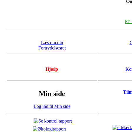
On
ELL
Læs om din
O
Fortrydelsesret
Hjælp
Kon
Til
Min side
Log ind til Min side