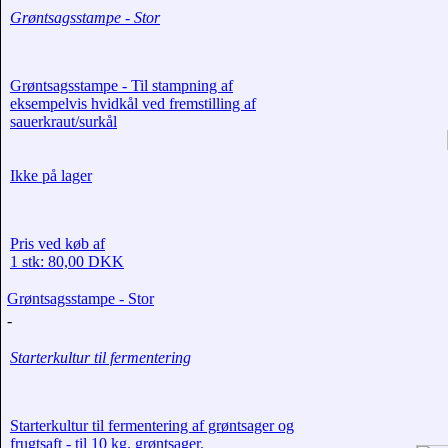
Grøntsagsstampe - Stor
Grøntsagsstampe - Til stampning af
eksempelvis hvidkål ved fremstilling af
sauerkraut/surkål
Ikke på lager
Pris ved køb af
1 stk: 80,00 DKK
Grøntsagsstampe - Stor
-
Starterkultur til fermentering
Starterkultur til fermentering af grøntsager og
frugtsaft - til 10 kg. grøntsager.