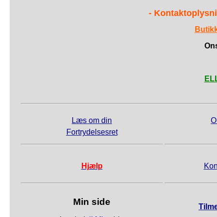
- Kontaktoplysni
Butik
Ons
ELL
Læs om din
O
Fortrydelsesret
Hjælp
Kon
Min side
Tilm