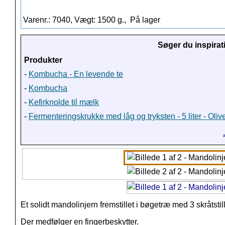
Varenr.: 7040, Vægt: 1500 g.,
På lager
Søger du inspirat
Produkter
-
Kombucha - En levende te
-
Kombucha
-
Kefirknolde til mælk
-
Fermenteringskrukke med låg og tryksten - 5 liter - Oli
Et solidt mandolinjern fremstillet i bøgetræ med 3 skråtsti
Der medfølger en fingerbeskytter.