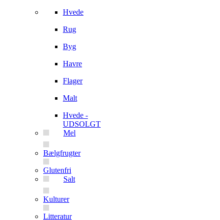
Hvede
Rug
Byg
Havre
Flager
Malt
Hvede -
UDSOLGT
Mel
Bælgfrugter
Glutenfri
Salt
Kulturer
Litteratur