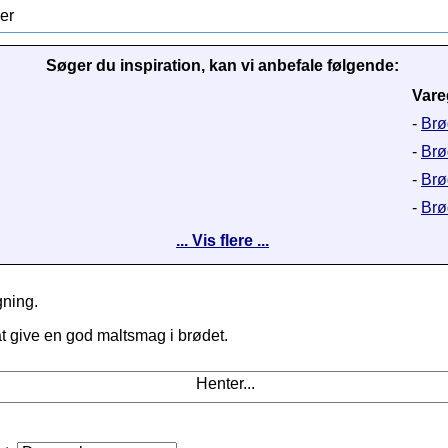
er
Søger du inspiration, kan vi anbefale følgende:
Vare
-
Brød
-
Brø
-
Brø
-
Brø
... Vis flere ...
gning.
t give en god maltsmag i brødet.
Henter...