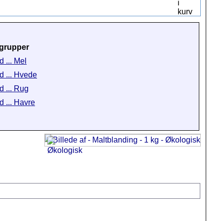
grupper
 ... Mel
d ... Hvede
d ... Rug
d ... Havre