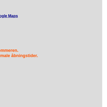
ogle Maps
sommeren.
male åbningstider.