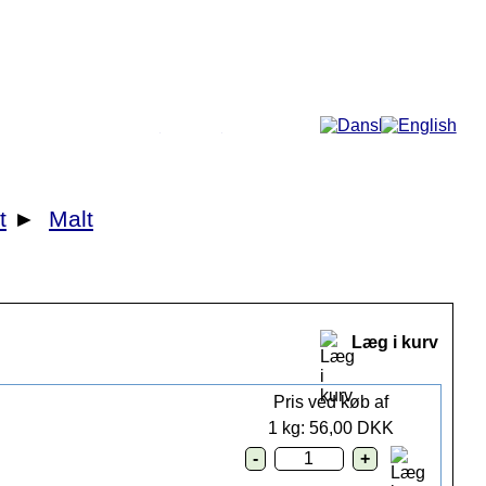
Mere...
t
►
Malt
Læg i kurv
Pris ved køb af
1 kg: 56,00 DKK