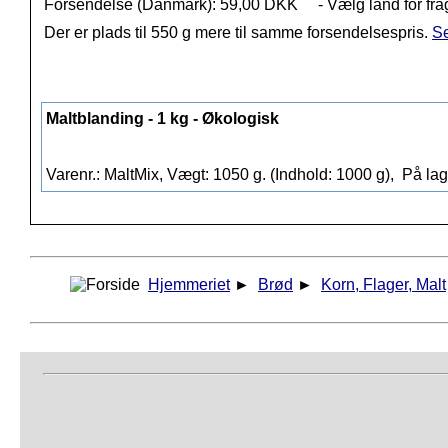
Forsendelse (Danmark): 59,00 DKK
- Vælg land for fra
Der er plads til 550 g mere til samme forsendelsespris.
Se
Maltblanding - 1 kg - Økologisk
Varenr.: MaltMix, Vægt: 1050 g. (Indhold: 1000 g),
På lag
Hjemmeriet
►
Brød
►
Korn, Flager, Malt