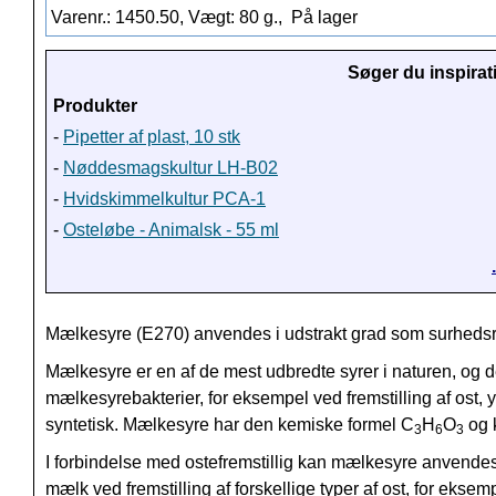
Varenr.: 1450.50, Vægt: 80 g.,
På lager
Søger du inspirat
Produkter
-
Pipetter af plast, 10 stk
-
Nøddesmagskultur LH-B02
-
Hvidskimmelkultur PCA-1
-
Osteløbe - Animalsk - 55 ml
Mælkesyre (E270) anvendes i udstrakt grad som surhedsr
Mælkesyre er en af de mest udbredte syrer i naturen, og 
mælkesyrebakterier, for eksempel ved fremstilling af ost, 
syntetisk. Mælkesyre har den kemiske formel C
H
O
og 
3
6
3
I forbindelse med ostefremstillig kan mælkesyre anvendes t
mælk ved fremstilling af forskellige typer af ost, for ekse