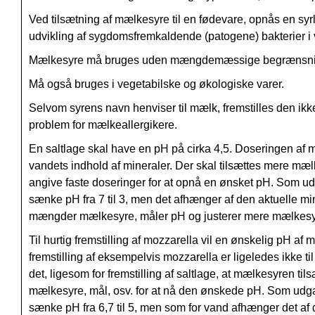
Ved tilsætning af mælkesyre til en fødevare, opnås en sy
udvikling af sygdomsfremkaldende (patogene) bakterier i 
Mælkesyre må bruges uden mængdemæssige begrænsninger i
Må også bruges i vegetabilske og økologiske varer.
Selvom syrens navn henviser til mælk, fremstilles den ik
problem for mælkeallergikere.
En saltlage skal have en pH på cirka 4,5. Doseringen af m
vandets indhold af mineraler. Der skal tilsættes mere mælkes
angive faste doseringer for at opnå en ønsket pH. Som udg
sænke pH fra 7 til 3, men det afhænger af den aktuelle m
mængder mælkesyre, måler pH og justerer mere mælkesyr
Til hurtig fremstilling af mozzarella vil en ønskelig pH a
fremstilling af eksempelvis mozzarella er ligeledes ikke til
det, ligesom for fremstilling af saltlage, at mælkesyren ti
mælkesyre, mål, osv. for at nå den ønskede pH.
Som udgan
sænke pH fra 6,7 til 5, men som for vand afhænger det a