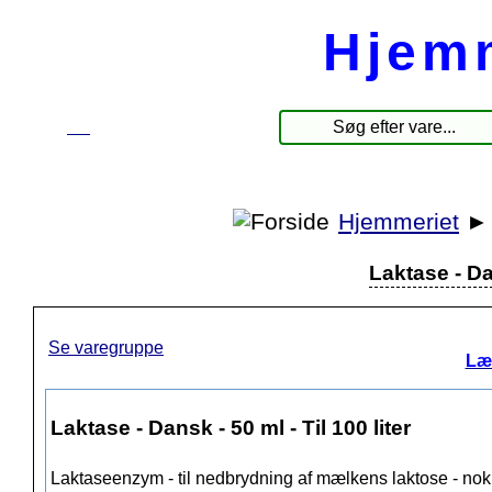
Hjem
☰
Produkter
Hjemmeriet
Laktase - Dan
Se varegruppe
Læ
Laktase - Dansk - 50 ml - Til 100 liter
Laktaseenzym - til nedbrydning af mælkens laktose - nok t