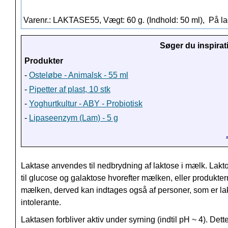
Varenr.: LAKTASE55, Vægt: 60 g. (Indhold: 50 ml),
På la
Søger du inspirat
Produkter
-
Osteløbe - Animalsk - 55 ml
-
Pipetter af plast, 10 stk
-
Yoghurtkultur - ABY - Probiotisk
-
Lipaseenzym (Lam) - 5 g
Laktase anvendes til nedbrydning af laktose i mælk. Lak
til glucose og galaktose hvorefter mælken, eller produktern
mælken, derved kan indtages også af personer, som er la
intolerante.
Laktasen
forbliver aktiv under syrning (indtil pH ~ 4). Dett