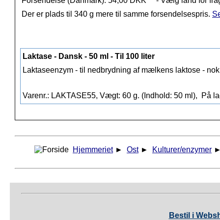
Forsendelse (Danmark): 54,00 DKK
- Vælg land for fra
Der er plads til 340 g mere til samme forsendelsespris.
Se
Laktase - Dansk - 50 ml - Til 100 liter
Laktaseenzym - til nedbrydning af mælkens laktose - nok t
Varenr.: LAKTASE55, Vægt: 60 g. (Indhold: 50 ml),
På la
Hjemmeriet
►
Ost
►
Kulturer/enzymer
Bestil i Webs