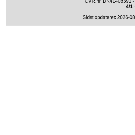
CVR.nr. DK41408391 - 
4/1
-
Sidst opdateret: 2026-0