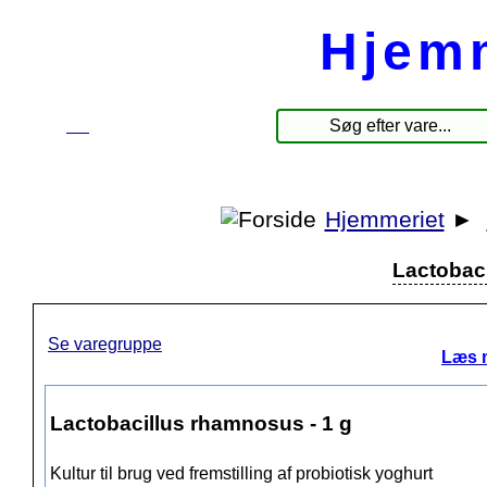
Hjem
☰
Produkter
Hjemmeriet
►
Lactobaci
Se varegruppe
Læs 
Lactobacillus rhamnosus - 1 g
Kultur til brug ved fremstilling af probiotisk yoghurt