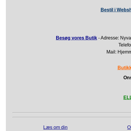
Bestil i Webs
Besøg vores Butik
- Adresse: Nyva
Telef
Mail: Hjem
Butik
Ons
ELL
Læs om din
O