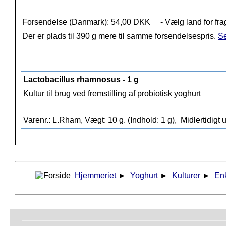
Forsendelse (Danmark): 54,00 DKK
- Vælg land for fra
Der er plads til 390 g mere til samme forsendelsespris.
Se
Lactobacillus rhamnosus - 1 g
Kultur til brug ved fremstilling af probiotisk yoghurt
Varenr.: L.Rham, Vægt: 10 g. (Indhold: 1 g),
Midlertidigt 
Hjemmeriet
►
Yoghurt
►
Kulturer
►
En