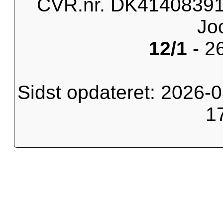
CVR.nr. DK41408391 
Jo
12/1
- 2
Sidst opdateret: 2026-0
1