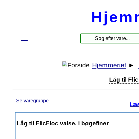
Hjem
☰
Produkter
Hjemmeriet
►
Låg til Fli
Se varegruppe
Læs
Låg til FlicFloc valse, i bøgefiner