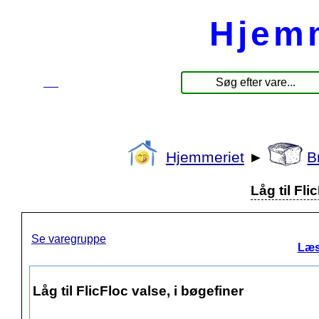
Hjem
☰
Produkter
Hjemmeriet
►
B
Låg til Fli
Se varegruppe
Læs
Låg til FlicFloc valse, i bøgefiner