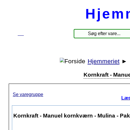
Hjem
☰
Produkter
Hjemmeriet
►
Kornkraft - Manu
Se varegruppe
Læs
Kornkraft - Manuel kornkværn - Mulina - Pa