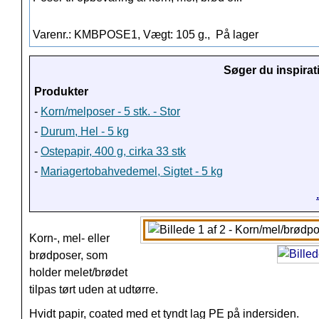
Varenr.: KMBPOSE1, Vægt: 105 g.,
På lager
Søger du inspirat
Produkter
-
Korn/melposer - 5 stk. - Stor
-
Durum, Hel - 5 kg
-
Ostepapir, 400 g, cirka 33 stk
-
Mariagertobahvedemel, Sigtet - 5 kg
Korn-, mel- eller
brødposer, som
holder melet/brødet
tilpas tørt uden at udtørre.
Hvidt papir, coated med et tyndt lag PE på indersiden.