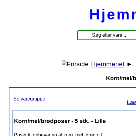
Hjem
☰
Produkter
Hjemmeriet
►
Korn/mel/br
Se varegruppe
Læs
Korn/mel/brødposer - 5 stk. - Lille
Poser til opbevaring af korn, mel, brød o.l.