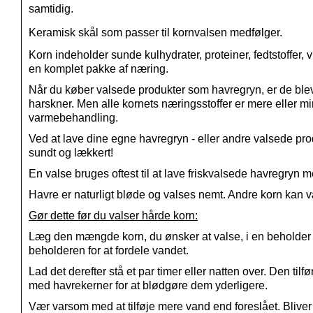
samtidig.
Keramisk skål som passer til kornvalsen medfølger.
Korn indeholder sunde kulhydrater, proteiner, fedtstoffer, 
en komplet pakke af næring.
Når du køber valsede produkter som havregryn, er de bleve
harskner. Men alle kornets næringsstoffer er mere eller 
varmebehandling.
Ved at lave dine egne havregryn - eller andre valsede prod
sundt og lækkert!
En valse bruges oftest til at lave friskvalsede havregry
Havre er naturligt bløde og valses nemt. Andre korn kan vær
Gør dette før du valser hårde korn:
Læg den mængde korn, du ønsker at valse, i en beholder me
beholderen for at fordele vandet.
Lad det derefter stå et par timer eller natten over. Den ti
med havrekerner for at blødgøre dem yderligere.
Vær varsom med at tilføje mere vand end foreslået. Bliver k