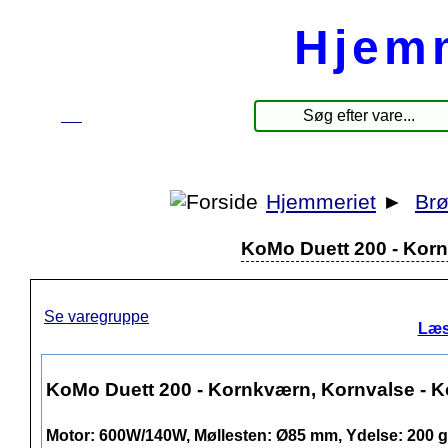
Hjem
☰
Produkter
Hjemmeriet
►
Br
KoMo Duett 200 - Korn
Se varegruppe
Læs
KoMo Duett 200 - Kornkværn, Kornvalse - K
Motor: 600W/140W, Møllesten: Ø85 mm, Ydelse: 200 g