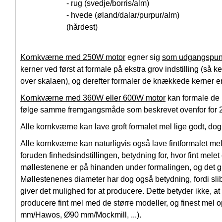
- rug (svedje/borris/alm)
- hvede (øland/dalar/purpur/alm)
(hårdest)
Kornkværne med 250W motor
egner sig
som udgangspun
kerner ved først at formale på ekstra grov indstilling (så k
over skalaen), og derefter formaler de knækkede kerner e
Kornkværne med 360W eller 600W motor
kan formale de 
følge samme fremgangsmåde som beskrevet ovenfor for 
Alle kornkværne kan lave groft formalet mel lige godt, do
Alle kornkværne kan naturligvis også lave fintformalet m
foruden finhedsindstillingen, betydning for, hvor fint mel
møllestenene er på hinanden under formalingen, og det gi
Møllestenenes diameter har dog også betydning, fordi sli
giver det mulighed for at producere. Dette betyder ikke, 
producere fint mel med de større modeller, og finest me
mm/Hawos, Ø90 mm/Mockmill, ...).