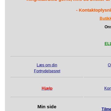
- Kontaktoplysni
Butik
Ons
ELL
Læs om din
O
Fortrydelsesret
Hjælp
Kon
Min side
Tilm