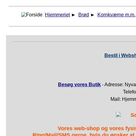
Hjemmeriet
►
Brød
►
Kornkværne m.m.
Bestil i Webs
Besøg vores Butik
- Adresse: Nyva
Telef
Mail: Hjem
S
Vores web-shop og vores fys
Ring/Mail/SMS gerne, hvis du ønsker at