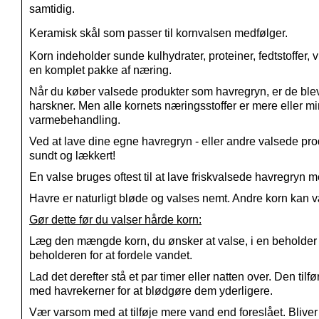
samtidig.
Keramisk skål som passer til kornvalsen medfølger.
Korn indeholder sunde kulhydrater, proteiner, fedtstoffer, 
en komplet pakke af næring.
Når du køber valsede produkter som havregryn, er de bleve
harskner. Men alle kornets næringsstoffer er mere eller 
varmebehandling.
Ved at lave dine egne havregryn - eller andre valsede prod
sundt og lækkert!
En valse bruges oftest til at lave friskvalsede havregry
Havre er naturligt bløde og valses nemt. Andre korn kan vær
Gør dette før du valser hårde korn:
Læg den mængde korn, du ønsker at valse, i en beholder me
beholderen for at fordele vandet.
Lad det derefter stå et par timer eller natten over. Den ti
med havrekerner for at blødgøre dem yderligere.
Vær varsom med at tilføje mere vand end foreslået. Bliver k