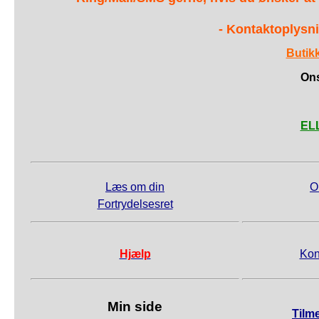
- Kontaktoplysni
Butik
Ons
ELL
Læs om din
O
Fortrydelsesret
Hjælp
Kon
Min side
Tilm