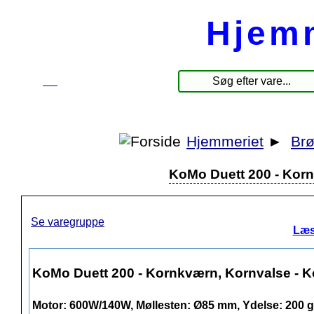
Hjem
☰
Produkter
Hjemmeriet
►
Br
KoMo Duett 200 - Korn
Se varegruppe
Læs
KoMo Duett 200 - Kornkværn, Kornvalse - K
Motor: 600W/140W, Møllesten: Ø85 mm, Ydelse: 200 g