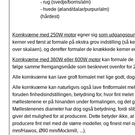
- rug (svedje/borris/alm)
- hvede (øland/dalar/purpur/alm)
(hårdest)
Kornkværne med 250W motor
egner sig
som udgangspun
kerner ved først at formale på ekstra grov indstilling (så k
over skalaen), og derefter formaler de knækkede kerner e
Kornkværne med 360W eller 600W motor
kan formale de 
følge samme fremgangsmåde som beskrevet ovenfor for 
Alle kornkværne kan lave groft formalet mel lige godt, do
Alle kornkværne kan naturligvis også lave fintformalet m
foruden finhedsindstillingen, betydning for, hvor fint mel
møllestenene er på hinanden under formalingen, og det gi
Møllestenenes diameter har dog også betydning, fordi sli
giver det mulighed for at producere. Dette betyder ikke, 
producere fint mel med de større modeller, og finest me
mm/Hawos, Ø90 mm/Mockmill, ...).