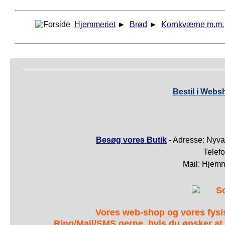
Hjemmeriet
►
Brød
►
Kornkværne m.m.
Bestil i Webs
Besøg vores Butik
- Adresse: Nyva
Telef
Mail: Hjem
S
Vores web-shop og vores fys
Ring/Mail/SMS gerne, hvis du ønsker at