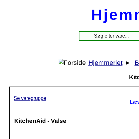
Hjem
☰
Produkter
Hjemmeriet
►
B
Kit
Se varegruppe
Læs
KitchenAid - Valse