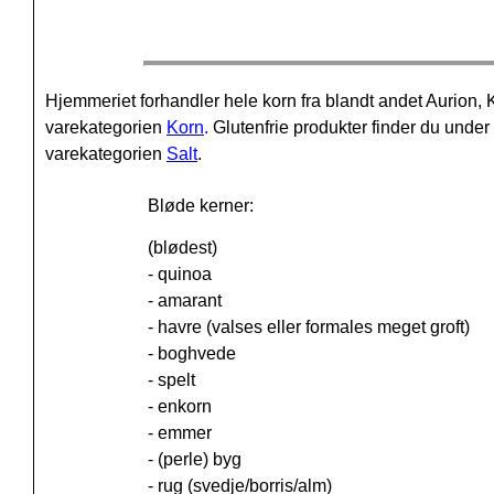
Hjemmeriet forhandler hele korn fra blandt andet Aurio
varekategorien
Korn
.
Glutenfrie produkter finder du unde
varekategorien
Salt
.
Bløde kerner:
(blødest)
- quinoa
- amarant
- havre (valses eller formales meget groft)
- boghvede
- spelt
- enkorn
- emmer
- (perle) byg
- rug (svedje/borris/alm)