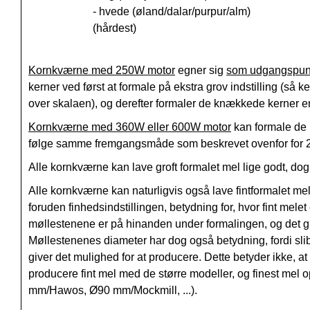
- hvede (øland/dalar/purpur/alm)
(hårdest)
Kornkværne med 250W motor
egner sig
som udgangspun
kerner ved først at formale på ekstra grov indstilling (så k
over skalaen), og derefter formaler de knækkede kerner e
Kornkværne med 360W eller 600W motor
kan formale de 
følge samme fremgangsmåde som beskrevet ovenfor for 
Alle kornkværne kan lave groft formalet mel lige godt, do
Alle kornkværne kan naturligvis også lave fintformalet m
foruden finhedsindstillingen, betydning for, hvor fint mel
møllestenene er på hinanden under formalingen, og det gi
Møllestenenes diameter har dog også betydning, fordi sli
giver det mulighed for at producere. Dette betyder ikke, 
producere fint mel med de større modeller, og finest me
mm/Hawos, Ø90 mm/Mockmill, ...).