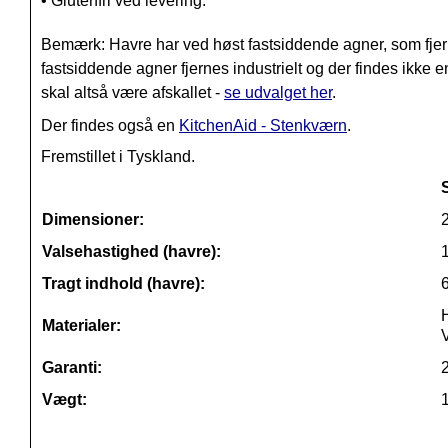
• Glutenfri ved levering.
Bemærk: Havre har ved høst fastsiddende agner, som fj
fastsiddende agner fjernes industrielt og der findes ikke e
skal altså være afskallet -
se udvalget her
.
Der findes også en
KitchenAid - Stenkværn
.
Fremstillet i Tyskland.
Dimensioner:
Valsehastighed (havre):
Tragt indhold (havre):
H
Materialer:
V
Garanti:
2
Vægt: