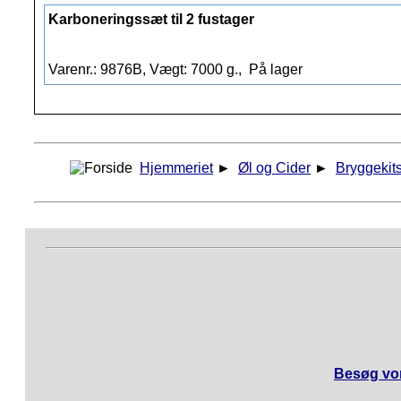
Karboneringssæt til 2 fustager
Varenr.: 9876B, Vægt: 7000 g.,
På lager
Hjemmeriet
►
Øl og Cider
►
Bryggekit
Besøg vor