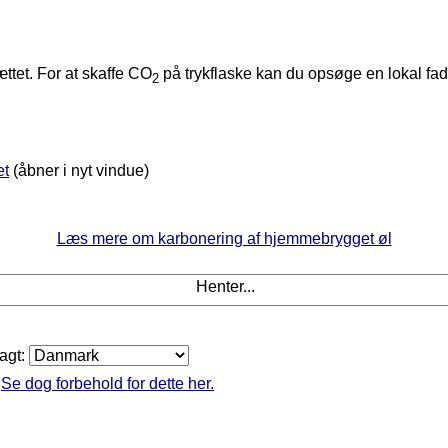
ttet. For at skaffe CO
på trykflaske kan du opsøge en lokal fad
2
et
(åbner i nyt vindue)
Læs mere om karbonering af hjemmebrygget øl
Henter...
ragt:
.
Se dog forbehold for dette her.