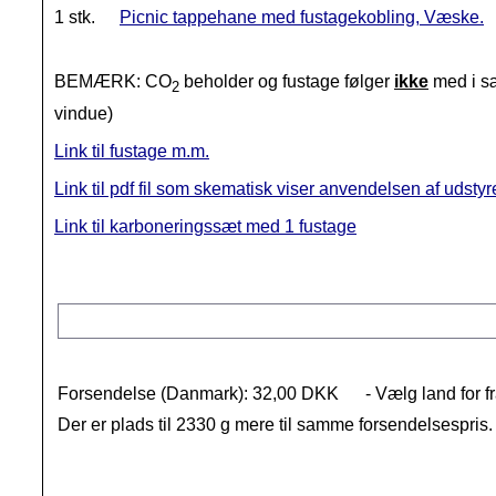
1 stk.
Picnic tappehane med fustagekobling, Væske.
BEMÆRK: CO
beholder og fustage følger
ikke
med i sæ
2
vindue)
Link til fustage m.m.
Link til pdf fil som skematisk viser anvendelsen af udstyr
Link til karboneringssæt med 1 fustage
Forsendelse (Danmark): 32,00 DKK
- Vælg land for f
Der er plads til 2330 g mere til samme forsendelsespris