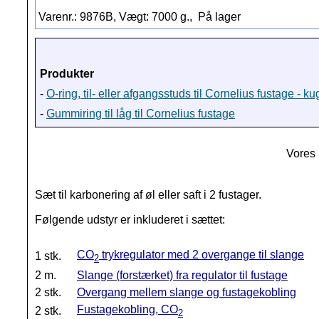
Varenr.: 9876B, Vægt: 7000 g.,
På lager
Produkter
-
O-ring, til- eller afgangsstuds til Cornelius fustage - ku
-
Gummiring til låg til Cornelius fustage
Vores 
Sæt til karbonering af øl eller saft i 2 fustager.
Følgende udstyr er inkluderet i sættet:
CO
trykregulator med 2 overgange til slange
1 stk.
2
2 m.
Slange (forstærket) fra regulator til fustage
2 stk.
Overgang mellem slange og fustagekobling
Fustagekobling, CO
2 stk.
2