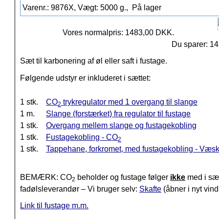
Varenr.: 9876X, Vægt: 5000 g.,
På lager
Vores normalpris: 1483,00 DKK.
Du sparer: 1
Sæt til karbonering af øl eller saft i fustage.
Følgende udstyr er inkluderet i sættet:
1 stk.
CO
trykregulator med 1 overgang til slange
2
1 m.
Slange (forstærket) fra regulator til fustage
1 stk.
Overgang mellem slange og fustagekobling
1 stk.
Fustagekobling - CO
2
1 stk.
Tappehane, forkromet, med fustagekobling - Væsk
BEMÆRK: CO
beholder og fustage følger
ikke
med i sæt
2
fadølsleverandør – Vi bruger selv:
Skafte
(åbner i nyt vin
Link til fustage m.m.