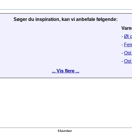
Søger du inspiration, kan vi anbefale følgende:
Vare
-
Øl 
-
Fer
-
Ost
-
Ost
... Vis flere ...
Henter...