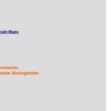
ogle Maps
sommeren.
male åbningstider.