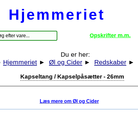
Hjemmeriet
Opskrifter m.m.
Du er her:
Hjemmeriet
►
Øl og Cider
►
Redskaber
►
Kapseltang / Kapselpåsætter - 26mm
Læs mere om Øl og Cider