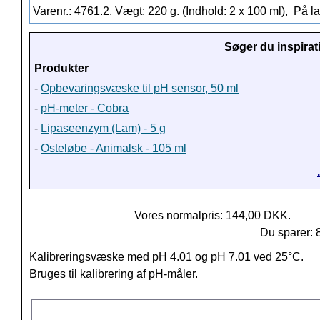
Varenr.: 4761.2, Vægt: 220 g. (Indhold: 2 x 100 ml),
På la
Søger du inspirat
Produkter
-
Opbevaringsvæske til pH sensor, 50 ml
-
pH-meter - Cobra
-
Lipaseenzym (Lam) - 5 g
-
Osteløbe - Animalsk - 105 ml
Vores normalpris: 144,00 DKK.
Du sparer: 
Kalibreringsvæske med pH 4.01 og pH 7.01 ved 25°C.
Bruges til kalibrering af pH-måler.