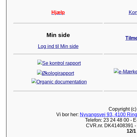
Hjælp
Kon
Min side
Tilm
Log ind til Min side
Copyright (c
Vi bor her:
Nyvangsvej 93, 4100 Ring
Telefon: 23 24 48 00 -
CVR.nr. DK41408391 - 
12/1