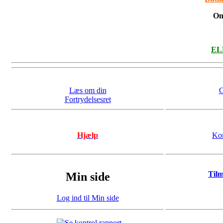
On
ELL
Læs om din
O
Fortrydelsesret
Hjælp
Kon
Til
Min side
Log ind til Min side