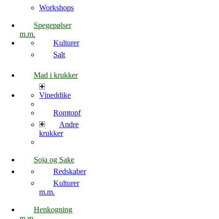
Workshops
Spegepølser
m.m.
Kulturer
Salt
Mad i krukker
Vineddike
Romtopf
Andre
krukker
Soja og Sake
Redskaber
Kulturer
m.m.
Henkogning
m.m.