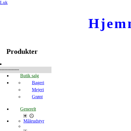
Luk
Hjem
☰
Produkter
Produkter
-------------
Butik salg
Bageri
Mejeri
Grønt
Generelt
Måleudstyr