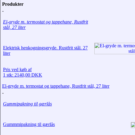
Produkter
-
El-gryde m. termostat og tappehane, Rustfrit
stål, 27 liter
Elektrisk henkogningsgryde. Rustfrit stål. 27
liter
Pris ved køb af
1 stk: 2140,00 DKK
El-gryde m. termostat og tappehane, Rustfrit stål, 27 liter
-
Gummipakning til gærlås
Gummmipakning til gærlås