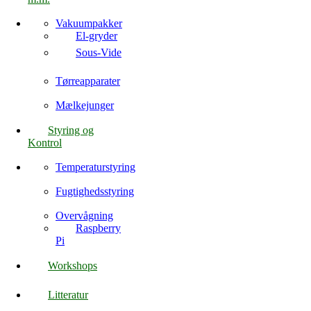
Vakuumpakker
El-gryder
Sous-Vide
Tørreapparater
Mælkejunger
Styring og
Kontrol
Temperaturstyring
Fugtighedsstyring
Overvågning
Raspberry
Pi
Workshops
Litteratur