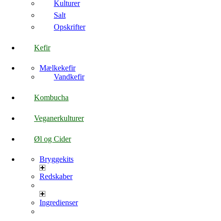
Kulturer
Salt
Opskrifter
Kefir
Mælkekefir
Vandkefir
Kombucha
Veganerkulturer
Øl og Cider
Bryggekits
Redskaber
Ingredienser