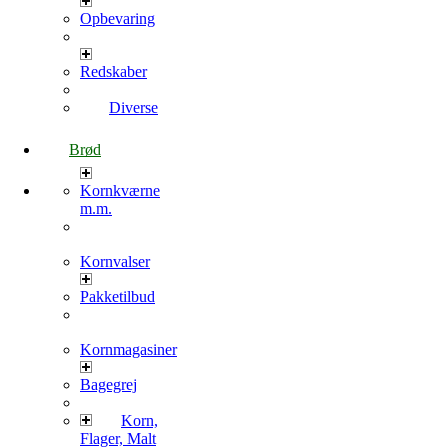
Opbevaring
Redskaber
Diverse
Brød
Kornkværne
m.m.
Kornvalser
Pakketilbud
Kornmagasiner
Bagegrej
Korn,
Flager, Malt