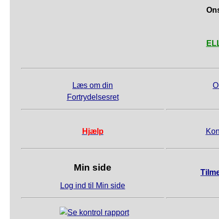
Ons
ELL
Læs om din
O
Fortrydelsesret
Hjælp
Kon
Min side
Tilm
Log ind til Min side