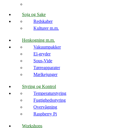
Soja og Sake
Redskaber
Kulturer m.m.
Henkogning m.m.
Vakuumpakker
El-gryder
Sous-Vide
Tørreapparater
Mælkejunger
Styring og Kontrol
Temperaturstyring
Fugtighedsstyring
Overvågning
Raspberry Pi
Workshops