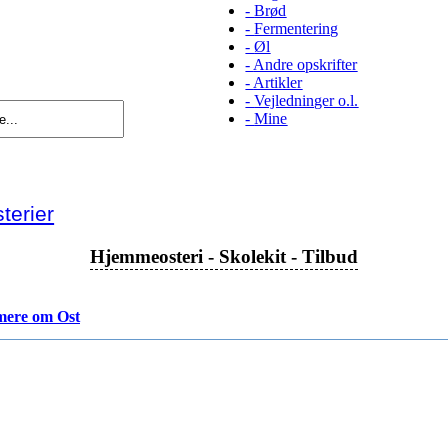
-
Brød
-
Fermentering
-
Øl
-
Andre opskrifter
-
Artikler
-
Vejledninger o.l.
-
Mine
erier
Hjemmeosteri - Skolekit - Tilbud
mere om Ost