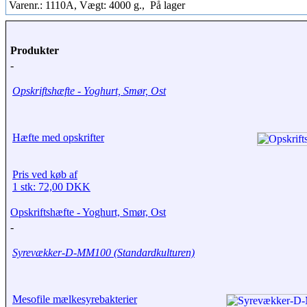
Varenr.: 1110A, Vægt: 4000 g.,
På lager
Produkter
-
Opskriftshæfte - Yoghurt, Smør, Ost
Hæfte med opskrifter
Pris ved køb af
1 stk: 72,00 DKK
Opskriftshæfte - Yoghurt, Smør, Ost
-
Syrevækker-D-MM100 (Standardkulturen)
Mesofile mælkesyrebakterier