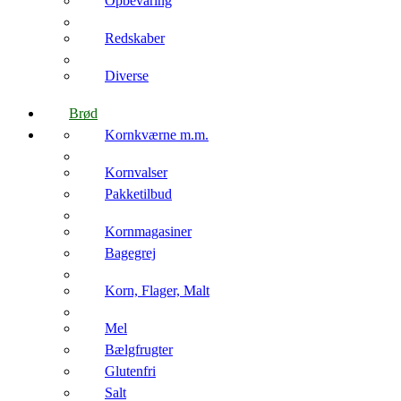
Opbevaring
Redskaber
Diverse
Brød
Kornkværne m.m.
Kornvalser
Pakketilbud
Kornmagasiner
Bagegrej
Korn, Flager, Malt
Mel
Bælgfrugter
Glutenfri
Salt