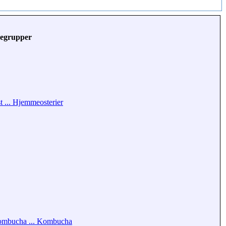
egrupper
t ... Hjemmeosterier
mbucha ... Kombucha