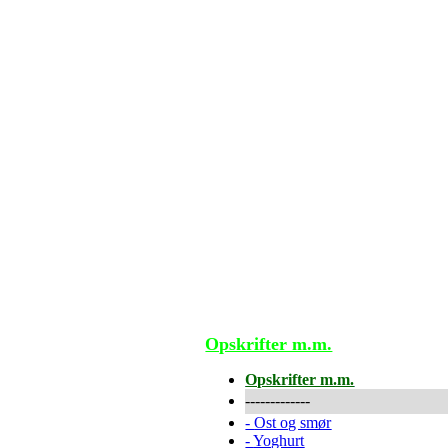
Opskrifter m.m.
Opskrifter m.m.
-------------
-
Ost og smør
-
Yoghurt