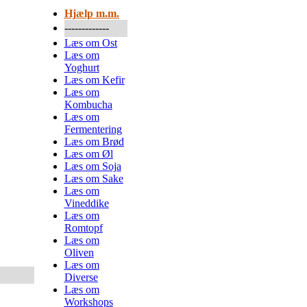
Hjælp m.m.
-------------
Læs om Ost
Læs om
Yoghurt
Læs om Kefir
Læs om
Kombucha
Læs om
Fermentering
Læs om Brød
Læs om Øl
Læs om Soja
Læs om Sake
Læs om
Vineddike
Læs om
Romtopf
Læs om
Oliven
Læs om
Diverse
Læs om
Workshops