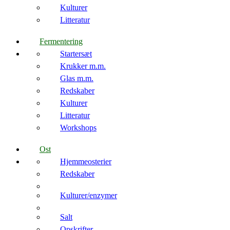
Kulturer
Litteratur
Fermentering
Startersæt
Krukker m.m.
Glas m.m.
Redskaber
Kulturer
Litteratur
Workshops
Ost
Hjemmeosterier
Redskaber
Kulturer/enzymer
Salt
Opskrifter