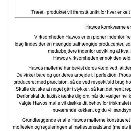
Træet i produktet vil fremstå unikt for hver enkelt
Hawos kornkværne er 
Virksomheden Hawos er en pioner
indenfor fr
Idag findes der en mængde uafhængige producenter, som
medarbejdere indenfor udvikling af
kval
Hawos virksomheden er
nok den ælds
Hawos møllerne har bevist deres værd ved, at der
De virker bare og gør deres arbejde til perfektion. Pro
produceret med præcision, så de ved respektfuld brug hol
Skulle det ske at noget går i stykker, så kan det nemt re
Derfor skal du faktisk tænke dig om, når du vælger hvi
valgte Hawos mølle vil dække dit behov for friskmalet 
nuværende køkken, og du vil sandsynl
Grundlæggende er alle Hawos møllerne konstruere
møllesten og reguleringen af møllestensafstand (melets fi