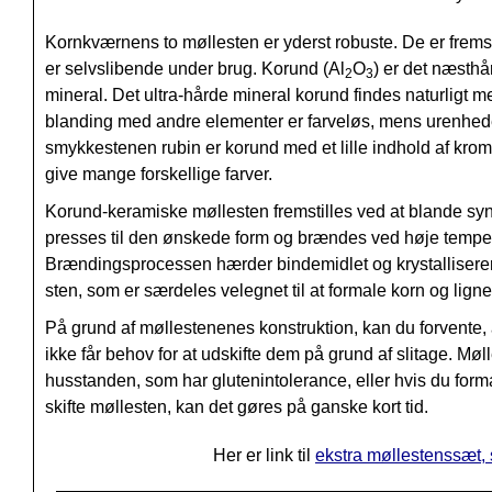
Kornkværnens to møllesten er yderst robuste. De er fremst
er selvslibende under brug. Korund (Al
O
) er det næsth
2
3
mineral. Det ultra-hårde mineral korund findes naturligt men
blanding med andre elementer er farveløs, mens urenheder
smykkestenen rubin er korund med et lille indhold af kro
give mange forskellige farver.
Korund-keramiske møllesten fremstilles ved at blande syn
presses til den ønskede form og brændes ved høje temperat
Brændingsprocessen hærder bindemidlet og krystalliserer k
sten, som er særdeles velegnet til at formale korn og lign
På grund af møllestenenes konstruktion, kan du forvente, 
ikke får behov for at udskifte dem på grund af slitage. Mø
husstanden, som har glutenintolerance, eller hvis du formal
skifte møllesten, kan det gøres på ganske kort tid.
Her er link til
ekstra møllestenssæt,