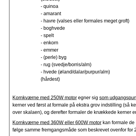
- quinoa
- amarant
- havre (valses eller formales meget groft)
- boghvede
- spelt
- enkorn
- emmer
- (perle) byg
- rug (svedje/borris/alm)
- hvede (øland/dalar/purpur/alm)
(hårdest)
Kornkværne med 250W motor
egner sig
som udgangspun
kerner ved først at formale på ekstra grov indstilling (så k
over skalaen), og derefter formaler de knækkede kerner e
Kornkværne med 360W eller 600W motor
kan formale de 
følge samme fremgangsmåde som beskrevet ovenfor for 