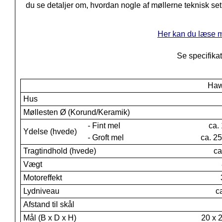
du se detaljer om, hvordan nogle af møllerne teknisk se
Her kan du læse 
Se specifikat
Haw
Hus
Møllesten Ø (Korund/Keramik)
- Fint mel
ca.
Ydelse (hvede)
- Groft mel
ca. 2
Tragtindhold (hvede)
ca
Vægt
Motoreffekt
Lydniveau
c
Afstand til skål
Mål (B x D x H)
20 x 