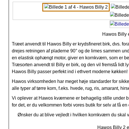
Hawos Billy e
Træet anvendt til Hawos Billy er krydsfineret birk, dvs. f
drejes retningen af pladerne 90° og de limes sammen under
en elastisk ophængt motor, giver en kornkværn, som er bek
Træsorten anvendt til Billy er birk, og den vil fremstå li
Hawos Billy
passer perfekt ind i ethvert moderne køkken!
Hawos virksomheden har meget høje standarder for sikk
alle typer af tørre korn, f.eks. hvede, rug, ris, amarant, hi
Vi oplever at Hawos kværnene er behagelig stille under br
for det, er du velkommen forbi vores butik for selv at få
Ønsker du at blive vejledt i hvilken kornkværn du skal
Hawos Billy 2 er