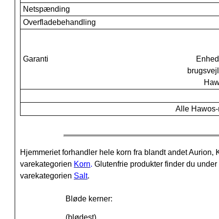
Netspænding
Overfladebehandling
Garanti
Enhede
brugsvej
Hawo
Alle Hawos-m
Hjemmeriet forhandler hele korn fra blandt andet Aurio
varekategorien
Korn
.
Glutenfrie produkter finder du unde
varekategorien
Salt
.
Bløde kerner:
(blødest)