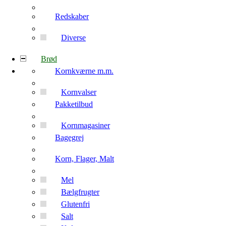
Redskaber
Diverse
Brød
Kornkværne m.m.
Kornvalser
Pakketilbud
Kornmagasiner
Bagegrej
Korn, Flager, Malt
Mel
Bælgfrugter
Glutenfri
Salt