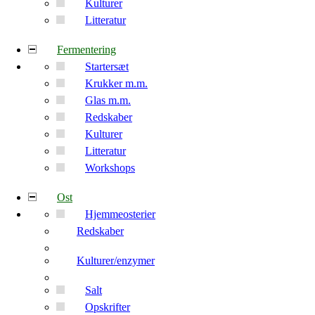
Kulturer
Litteratur
Fermentering
Startersæt
Krukker m.m.
Glas m.m.
Redskaber
Kulturer
Litteratur
Workshops
Ost
Hjemmeosterier
Redskaber
Kulturer/enzymer
Salt
Opskrifter