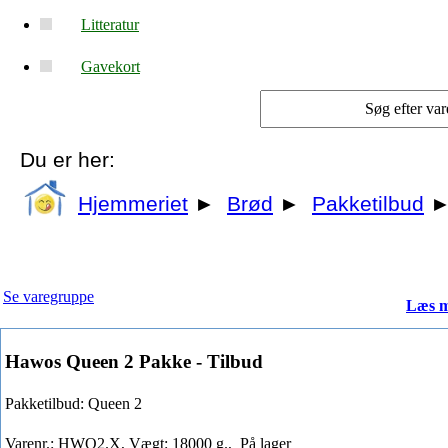
Litteratur
Gavekort
Du er her:
Hjemmeriet
►
Brød
►
Pakketilbud
Se varegruppe
Læs m
Hawos Queen 2 Pakke - Tilbud
Pakketilbud: Queen 2
Varenr.: HWQ2.X, Vægt: 18000 g.,
På lager