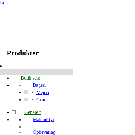
Luk
☰
Produkter
Produkter
-------------
Butik salg
Bageri
Mejeri
Grønt
Generelt
Måleudstyr
Opbevaring