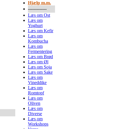
Hjælp m.m.
-------------
Læs om Ost
Læs om
Yoghurt
Læs om Kefir
Læs om
Kombucha
Læs om
Fermentering
Læs om Brød
Læs om Øl
Læs om Soja
Læs om Sake
Læs om
Vineddike
Læs om
Romtopf
Læs om
Oliven
Læs om
Diverse
Læs om
Workshops