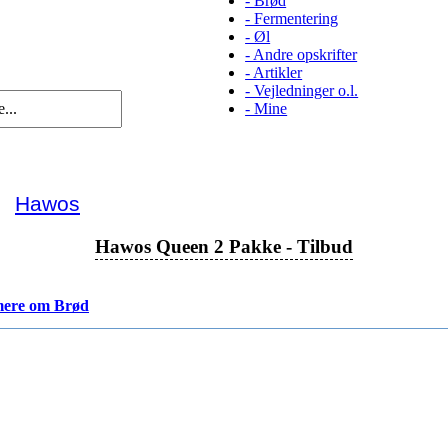
-
Brød
-
Fermentering
-
Øl
-
Andre opskrifter
-
Artikler
-
Vejledninger o.l.
-
Mine
►
Hawos
Hawos Queen 2 Pakke - Tilbud
ere om Brød