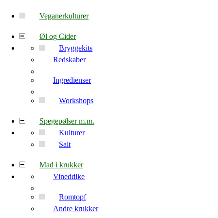
Veganerkulturer
Øl og Cider
Bryggekits
Redskaber
Ingredienser
Workshops
Spegepølser m.m.
Kulturer
Salt
Mad i krukker
Vineddike
Romtopf
Andre krukker