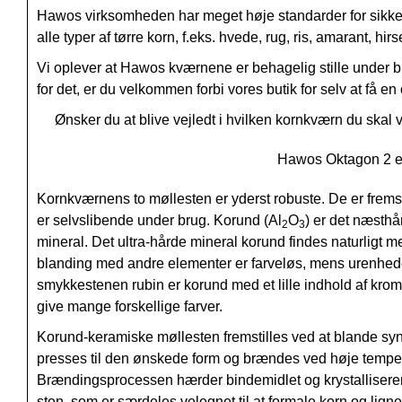
Hawos virksomheden har meget høje standarder for sikk
alle typer af tørre korn, f.eks. hvede, rug, ris, amarant, hi
Vi oplever at Hawos kværnene er behagelig stille under br
for det, er du velkommen forbi vores butik for selv at få
Ønsker du at blive vejledt i hvilken kornkværn du skal
Hawos Oktagon 2 er 
Kornkværnens to møllesten er yderst robuste. De er fremst
er selvslibende under brug. Korund (Al
O
) er det næsth
2
3
mineral. Det ultra-hårde mineral korund findes naturligt men
blanding med andre elementer er farveløs, mens urenheder
smykkestenen rubin er korund med et lille indhold af kro
give mange forskellige farver.
Korund-keramiske møllesten fremstilles ved at blande syn
presses til den ønskede form og brændes ved høje temperat
Brændingsprocessen hærder bindemidlet og krystalliserer k
sten, som er særdeles velegnet til at formale korn og lign