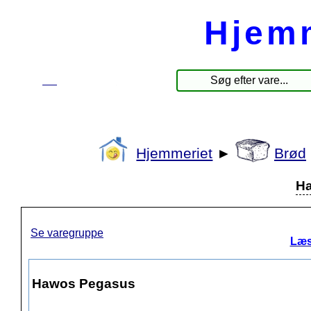
Hjem
☰
Produkter
Hjemmeriet
►
Brød
H
Se varegruppe
Læs
Hawos Pegasus