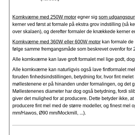
Kornkværne med 250W motor
egner sig
som udgangspun
kerner ved først at formale på ekstra grov indstilling (så k
over skalaen), og derefter formaler de knækkede kerner e
Kornkværne med 360W eller 600W motor
kan formale de 
følge samme fremgangsmåde som beskrevet ovenfor for 
Alle kornkværne kan lave groft formalet mel lige godt, do
Alle kornkværne kan naturligvis også lave fintformalet m
foruden finhedsindstillingen, betydning for, hvor fint mel
møllestenene er på hinanden under formalingen, og det gi
Møllestenenes diameter har dog også betydning, fordi sli
giver det mulighed for at producere. Dette betyder ikke, 
producere fint mel med de større modeller, og finest me
mm/Hawos, Ø90 mm/Mockmill, ...).