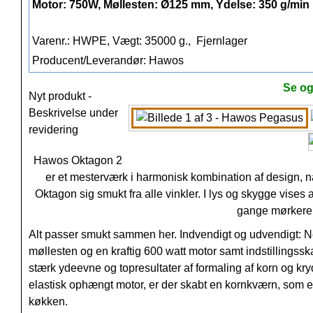
Motor: 750W, Møllesten: Ø125 mm, Ydelse: 350 g/min
Varenr.: HWPE, Vægt: 35000 g.,
Fjernlager
Producent/Leverandør: Hawos
Se og
Nyt produkt -
Beskrivelse under
revidering
Hawos Oktagon 2
er et mesterværk i harmonisk kombination af design,
Oktagon sig smukt fra alle vinkler. I lys og skygge vises al
gange mørkere –
Alt passer smukt sammen her. Indvendigt og udvendigt: Ne
møllesten og en kraftig 600 watt motor samt indstilling
stærk ydeevne og topresultater af formaling af korn og kry
elastisk ophængt motor, er der skabt en kornkværn, som e
køkken.