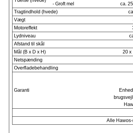
Ydelse (hvede)
- Groft mel
ca. 2
Tragtindhold (hvede)
ca
Vægt
Motoreffekt
Lydniveau
c
Afstand til skål
Mål (B x D x H)
20 x
Netspænding
Overfladebehandling
Garanti
Enhede
brugsvej
Hawo
Alle Hawos-m