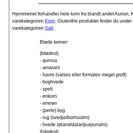
Hjemmeriet forhandler hele korn fra blandt andet Aurio
varekategorien
Korn
.
Glutenfrie produkter finder du unde
varekategorien
Salt
.
Bløde kerner:
(blødest)
- quinoa
- amarant
- havre (valses eller formales meget groft)
- boghvede
- spelt
- enkorn
- emmer
- (perle) byg
- rug (svedje/borris/alm)
- hvede (øland/dalar/purpur/alm)
(hårdest)