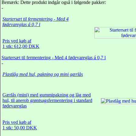
Bemærk: Dette produkt indgår også i følgende pakker:
-
Startersæt til fermentering - Med 4
fødevareglas á 0,7 l
Pris ved køb af
1 stk: 612,00 DKK
Startersæt til fermentering - Med 4 fødevareglas á 0,7 l
-
Plastlåg med hul, pakning og mini gærlås
Gærlås (mini) med gummipakning og låg med
hul, til anerob grøntsagsfermentering i standard
fødevareglas
Pris ved køb af
1 stk: 50,00 DKK