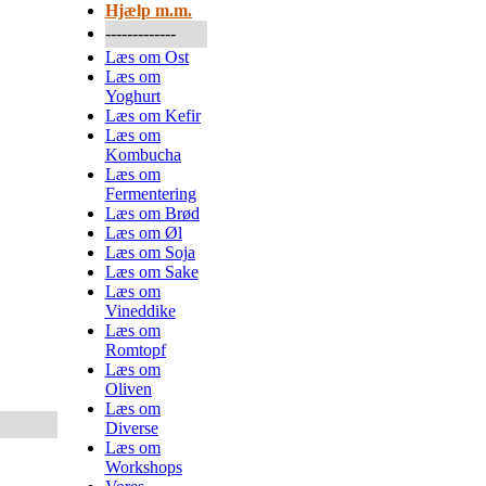
Hjælp m.m.
-------------
Læs om Ost
Læs om
Yoghurt
Læs om Kefir
Læs om
Kombucha
Læs om
Fermentering
Læs om Brød
Læs om Øl
Læs om Soja
Læs om Sake
Læs om
Vineddike
Læs om
Romtopf
Læs om
Oliven
Læs om
Diverse
Læs om
Workshops