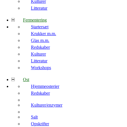
Kulturer
Litteratur
Fermentering
Startersæt
Krukker m.m.
Glas m.m.
Redskaber
Kulturer
Litteratur
Workshops
Ost
Hjemmeosterier
Redskaber
Kulturer/enzymer
Salt
Opskrifter