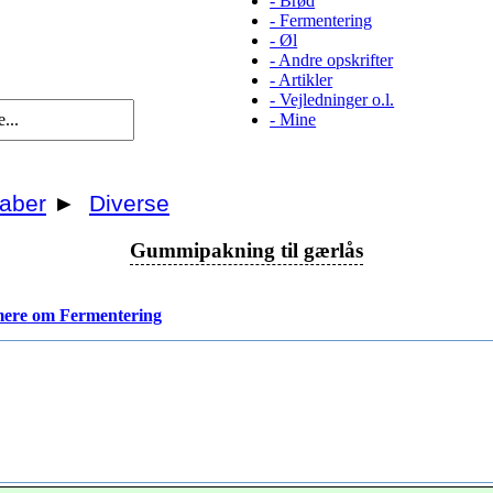
-
Brød
-
Fermentering
-
Øl
-
Andre opskrifter
-
Artikler
-
Vejledninger o.l.
-
Mine
aber
►
Diverse
Gummipakning til gærlås
ere om Fermentering