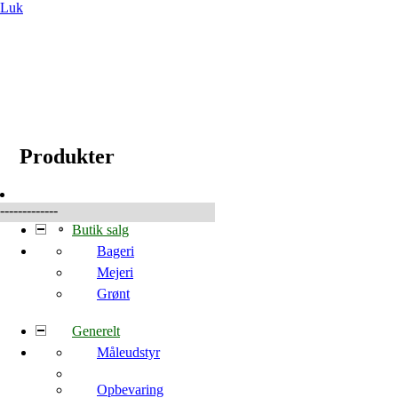
Luk
☰
Produkter
Produkter
-------------
Butik salg
Bageri
Mejeri
Grønt
Generelt
Måleudstyr
Opbevaring