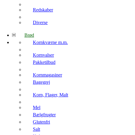
Redskaber
Diverse
Brød
Kornkværne m.m.
Kornvalser
Pakketilbud
Kornmagasiner
Bagegrej
Korn, Flager, Malt
Mel
Bælgfrugter
Glutenfri
Salt