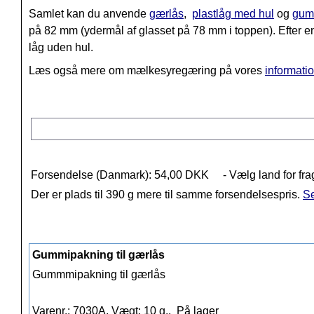
Samlet kan du anvende
gærlås
,
plastlåg med hul
og
gum
på 82 mm (ydermål af glasset på 78 mm i toppen). Efter en
låg uden hul.
Læs også mere om mælkesyregæring på vores
informati
Forsendelse (Danmark): 54,00 DKK
- Vælg land for fra
Der er plads til 390 g mere til samme forsendelsespris.
Se
Gummipakning til gærlås
Gummmipakning til gærlås
Varenr.: 7030A, Vægt: 10 g.,
På lager