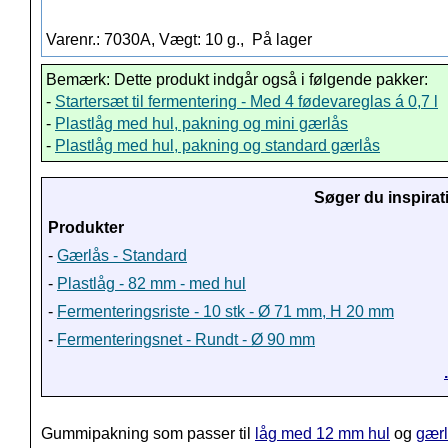
Varenr.: 7030A, Vægt: 10 g.,
På lager
Bemærk: Dette produkt indgår også i følgende pakker:
-
Startersæt til fermentering - Med 4 fødevareglas á 0,7 l
-
Plastlåg med hul, pakning og mini gærlås
-
Plastlåg med hul, pakning og standard gærlås
Søger du inspirat
Produkter
-
Gærlås - Standard
-
Plastlåg - 82 mm - med hul
-
Fermenteringsriste - 10 stk - Ø 71 mm, H 20 mm
-
Fermenteringsnet - Rundt - Ø 90 mm
Gummipakning som passer til
låg med 12 mm hul
og
gær