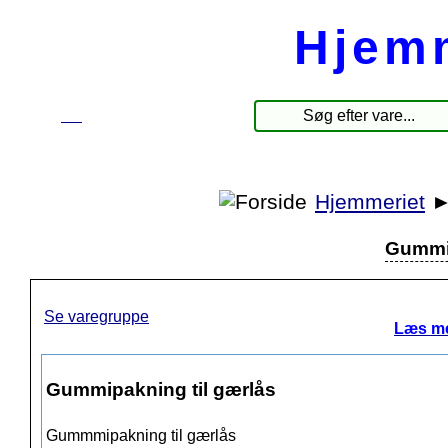
Hjem
☰
Produkter
Hjemmeriet
Gummip
Se varegruppe
Læs me
Gummipakning til gærlås
Gummmipakning til gærlås