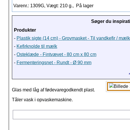
Varenr.: 1309G, Vægt: 210 g.,
På lager
Søger du inspirat
Produkter
-
Plastik sigte (14 cm) - Grovmasket - Til vandkefir / mæl
-
Kefirknolde til mælk
-
Osteklæde - Fintvævet - 80 cm x 80 cm
-
Fermenteringsnet - Rundt - Ø 90 mm
Glas med låg af
fødevaregodkendt plast.
Tåler vask i opvaskemaskine.