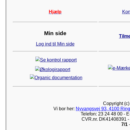
Hjælp
Kon
Min side
Tilm
Log ind til Min side
Copyright (c
Vi bor her:
Nyvangsvej 93, 4100 Ring
Telefon: 23 24 48 00 -
CVR.nr. DK41408391 - 
7/1
-