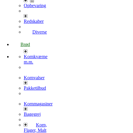
Opbevaring
Redskaber
Diverse
Brød
Kornkværne
m.m.
Kornvalser
Pakketilbud
Kornmagasiner
Bagegrej
Korn,
Flager, Malt