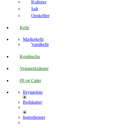
Kulturer
Salt
Opskrifter
Kefir
Mælkekefir
Vandkefir
Kombucha
Veganerkulturer
Øl og Cider
Bryggekits
Redskaber
Ingredienser