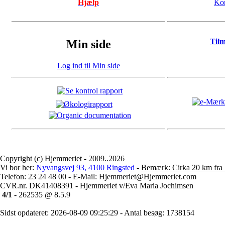
Hjælp
Kon
Til
Min side
Log ind til Min side
Copyright (c) Hjemmeriet - 2009..2026
Vi bor her:
Nyvangsvej 93, 4100 Ringsted
-
Bemærk: Cirka 20 km fra 
Telefon: 23 24 48 00 - E-Mail: Hjemmeriet@Hjemmeriet.com
CVR.nr. DK41408391 - Hjemmeriet v/Eva Maria Jochimsen
4/1
- 262535 @ 8.5.9
Sidst opdateret: 2026-08-09 09:25:29 - Antal besøg: 1738154