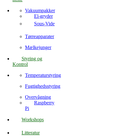
Vakuumpakker
El-gryder
Sous-Vide
Tørreapparater
Mælkejunger
Styring og
Kontrol
Temperaturstyring
Fugtighedsstyring
Overvågning
Raspberry
Pi
Workshops
Litteratur