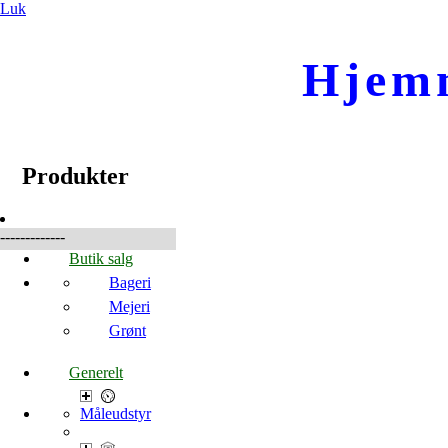
Luk
Hjem
☰
Produkter
Produkter
-------------
Butik salg
Bageri
Mejeri
Grønt
Generelt
Måleudstyr