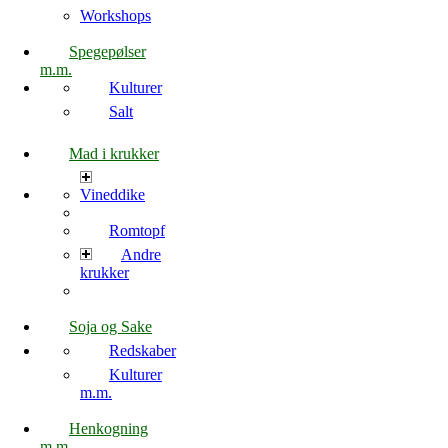
Workshops
Spegepølser
m.m.
Kulturer
Salt
Mad i krukker
Vineddike
Romtopf
Andre
krukker
Soja og Sake
Redskaber
Kulturer
m.m.
Henkogning
m.m.