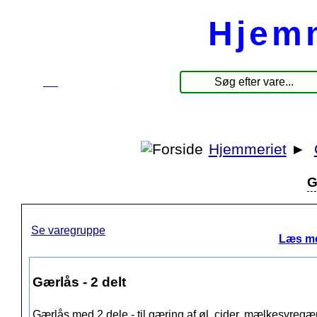
Hjem
☰
Produkter
Hjemmeriet
►
G
Se varegruppe
Læs me
Gærlås - 2 delt
Gærlås med 2 dele - til gæring af øl, cider, mælkesyregæ