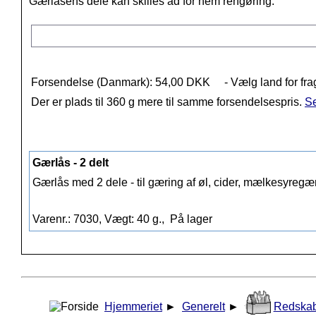
Gærlåsens dele kan skilles ad for nem rengøring.
Forsendelse (Danmark): 54,00 DKK
- Vælg land for fra
Der er plads til 360 g mere til samme forsendelsespris.
Se
Gærlås - 2 delt
Gærlås med 2 dele - til gæring af øl, cider, mælkesyregæ
Varenr.: 7030, Vægt: 40 g.,
På lager
Hjemmeriet
►
Generelt
►
Redska