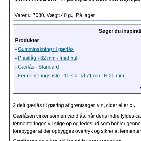
Varenr.: 7030, Vægt: 40 g.,
På lager
Søger du inspirat
Produkter
-
Gummipakning til gærlås
-
Plastlåg - 82 mm - med hul
-
Gærlås - Standard
-
Fermenteringsriste - 10 stk - Ø 71 mm, H 20 mm
2 delt gærlås til gæring af grøntsager, vin, cider eller øl.
Gærlåsen virker som en vandlås, når dens indre fyldes ca
fermenteringen vil stige op og ledes ud som bobler genne
forebygger at der opbygges overtryk og sikrer at ferment