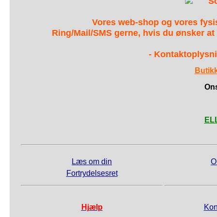
S
Vores web-shop og vores fys
Ring/Mail/SMS gerne, hvis du ønsker at
- Kontaktoplysni
Butik
Ons
ELL
Læs om din
O
Fortrydelsesret
Hjælp
Kon