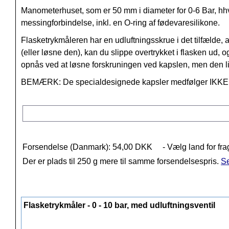
Manometerhuset, som er 50 mm i diameter for 0-6 Bar, hhv
messingforbindelse, inkl. en O-ring af fødevaresilikone.
Flasketrykmåleren har en udluftningsskrue i det tilfælde, at
(eller løsne den), kan du slippe overtrykket i flasken ud
opnås ved at løsne forskruningen ved kapslen, men den li
BEMÆRK: De specialdesignede kapsler medfølger IKKE -
Forsendelse (Danmark): 54,00 DKK
- Vælg land for fra
Der er plads til 250 g mere til samme forsendelsespris.
Se
Flasketrykmåler - 0 - 10 bar, med udluftningsventil