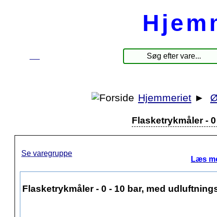
Hjem
☰
Produkter
Hjemmeriet
►
Ø
Flasketrykmåler - 0
Se varegruppe
Læs me
Flasketrykmåler - 0 - 10 bar, med udluftning