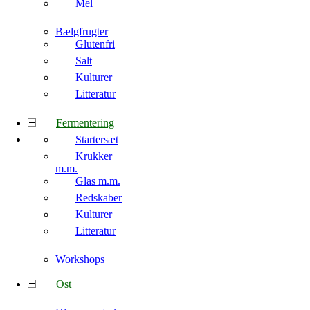
Mel
Bælgfrugter
Glutenfri
Salt
Kulturer
Litteratur
Fermentering
Startersæt
Krukker
m.m.
Glas m.m.
Redskaber
Kulturer
Litteratur
Workshops
Ost