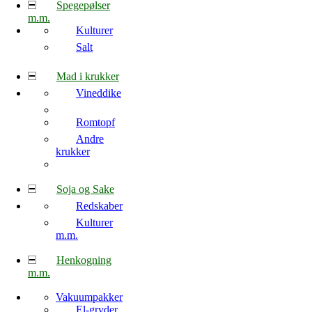
Spegepølser
m.m.
Kulturer
Salt
Mad i krukker
Vineddike
Romtopf
Andre
krukker
Soja og Sake
Redskaber
Kulturer
m.m.
Henkogning
m.m.
Vakuumpakker
El-gryder