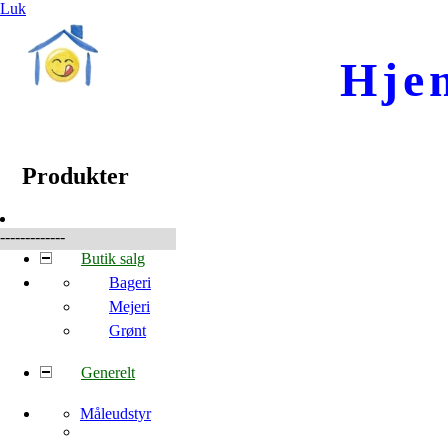
Luk
Hje
☰
Produkter
Produkter
-------------
Butik salg
Bageri
Mejeri
Grønt
Generelt
Måleudstyr