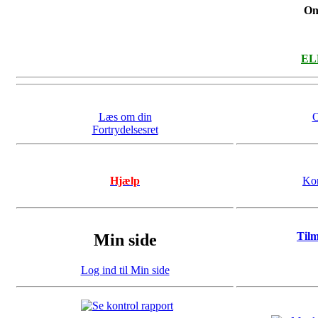
On
ELL
Læs om din
O
Fortrydelsesret
Hjælp
Kon
Til
Min side
Log ind til Min side