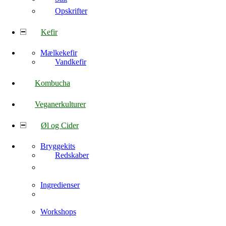
Opskrifter
Kefir
Mælkekefir
Vandkefir
Kombucha
Veganerkulturer
Øl og Cider
Bryggekits
Redskaber
Ingredienser
Workshops