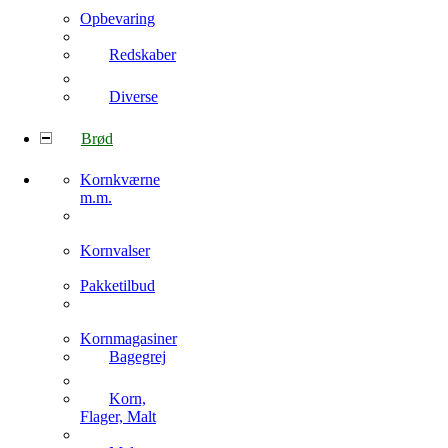
Opbevaring
Redskaber
Diverse
Brød
Kornkværne
m.m.
Kornvalser
Pakketilbud
Kornmagasiner
Bagegrej
Korn,
Flager, Malt