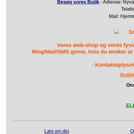
Besøg vores Butik
- Adresse: Nyva
Telef
Mail: Hjem
S
Vores web-shop og vores fys
Ring/Mail/SMS gerne, hvis du ønsker at
- Kontaktoplysni
Butik
Ons
ELL
Læs om din
O