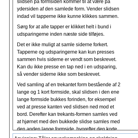
slidsen på formsiden kommer til at være på
ydersiden af den samlede form. Vender slidsen
indad vil tapperne ikke kunne klikkes sammen.
Sørg for at alle tapper er klikket helt i bund i
udsparingerne inden næste side tilføjes.
Det er ikke muligt at samle siderne forkert.
Tapperne og udsparingerne kan kun presses
sammen hvis siderne er vendt som beskrevet.
Kan du ikke presse en tap ned i en udsparing,
så vender siderne ikke som beskrevet.
Ved samling af en trekantet form bestående af 2
lange og 1 kort formside, skal slidsen i den ene
lange formside bukkes forinden, for eksempel
ved at presse kanten ved slidsen ned mod et
bord. Derefter kan trekants-formen samles ved
at hjørnet med den bukkede slidse samles med
den anden lange formside, hvorefter den korte
side klikkes på.