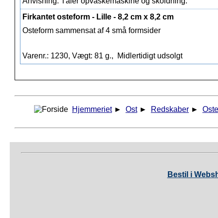
Anvisning: Tåler opvaskemaskine og skoldning.
Ved samling af de firkantede eller den lille eller
Firkantet osteform - Lille - 8,2 cm x 8,2 cm
den store trekantede form er det ikke
Osteform sammensat af 4 små formsider
nødvendigt at bukke kanten.
Ostebakkerne er fremstillet af miljøvenligt og
Varenr.: 1230, Vægt: 81 g.,
Midlertidigt udsolgt
fødevaregodkendt plast som tåler vask i
opvaskemaskine.
Hjemmeriet
►
Ost
►
Redskaber
►
Ost
Bestil i Webs