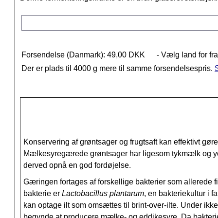
Forsendelse (Danmark): 49,00 DKK
- Vælg land for fr
Der er plads til 4000 g mere til samme forsendelsespris.
S
Konservering af grøntsager og frugtsaft kan effektivt g
Mælkesyregærede grøntsager har ligesom tykmælk og yoghu
derved opnå en god fordøjelse.
Gæringen fortages af forskellige bakterier som allerede 
bakterie er
Lactobacillus plantarum
, en bakteriekultur i
kan optage ilt som omsættes til brint-over-ilte. Under ikke
begynde at producere mælke- og eddikesyre. Da bakterien 