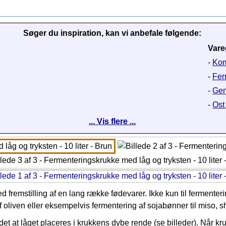
Søger du inspiration, kan vi anbefale følgende:
Vare
-
Kom
-
Fer
-
Gene
-
Ost 
... Vis flere ...
fremstilling af en lang række fødevarer. Ikke kun til fermenteri
f oliven eller eksempelvis fermentering af sojabønner til miso, s
t at låget placeres i krukkens dybe rende (se billeder). Når k