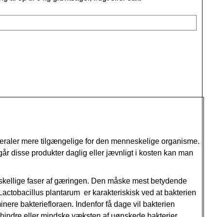
neraler mere tilgængelige for den menneskelige organisme.
r disse produkter daglig eller jævnligt i kosten kan man
forskellige faser af gæringen. Den måske mest betydende
 Lactobacillus plantarum er karakteriskisk ved at bakterien
minere bakteriefloraen. Indenfor få dage vil bakterien
t hindre eller mindske væksten af uønskede bakterier.