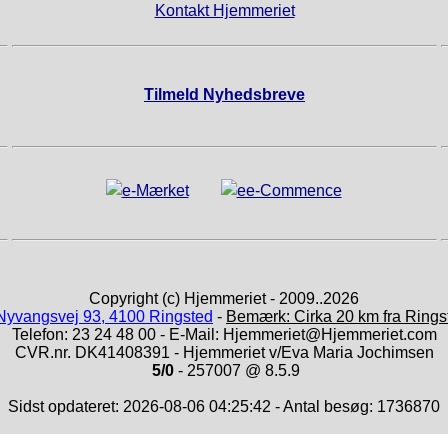
 placer krukken køligt.
Kontakt Hjemmeriet
nd – tilsæt eventuelt lidt madolie for at mindske fordampningen.
yt den derefter til et køligt rum.
Tilmeld Nyhedsbreve
un at bruge rene redskaber når du tager noget fra krukken.
Blandet salat
Copyright (c) Hjemmeriet - 2009..2026
Nyvangsvej 93, 4100 Ringsted
-
Bemærk: Cirka 20 km fra Rings
Telefon: 23 24 48 00 - E-Mail: Hjemmeriet@Hjemmeriet.com
CVR.nr. DK41408391 - Hjemmeriet v/Eva Maria Jochimsen
5/0
- 257007 @ 8.5.9
Sidst opdateret: 2026-08-06 04:25:42 - Antal besøg: 1736870