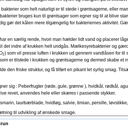
kterier som helt naturligt er til stede i grøntsagerne, eller ma
akterier bruges kun til grøntsager som egner sig til at blive s
idig gør det kålen mere tilgængelig for bakteriernes aktivitet. 
r en særlig rende, hvori man hælder lidt vand og placerer låge
t til det indre af krukken helt undgås. Mælkesyrebakterier og gærce
CO
) som vil presse luften i krukken ud gennem vandlåsen for til si
2
som er tilstede i krukken og grøntsagerne og dermed skabe et milj
den friske struktur, og få tilført en pikant let syrlig smag. Til
r sig : Peberfrugter (røde, gule, grønne ), hvidkål, rødkål, agur
blive revet, anvendes hele eller skæres i passende stykker.
arin, laurbærblade, hvidløg, salvie, timian, persille, løvstikke, 
ætning til udvikling af ønskede smage.
altningen gøres enten ved at grøntsagerne lægges i en saltvand
Brun