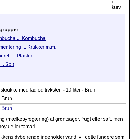
grupper
bucha ... Kombucha
mentering ... Krukker m.m.
relt ... Plastnet
... Salt
ng (mælkesyregæring) af grøntsager, frugt eller saft, men
hoyu eller tamari.
rukkens dybe rende indeholder vand, vil dette fungere som