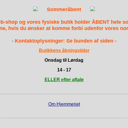
Sommeråbent
Gærede peberfrugter
b-shop og vores fysiske butik holder ÅBENT hele 
ne, hvis du ønsker at komme forbi udenfor vores nor
g gule peberfrugter
- Kontaktoplysninger: Se bunden af siden -
Butikkens åbningstider
rod, blade fra vinplanter eller peberrodsplanter
Onsdag til Lørdag
14 - 17
ELLER efter aftale
en og kernerne.
en
er
Om Hjemmeriet
 det med saltvandet og hæld det over grøntsagerne.
kket med saltvand.