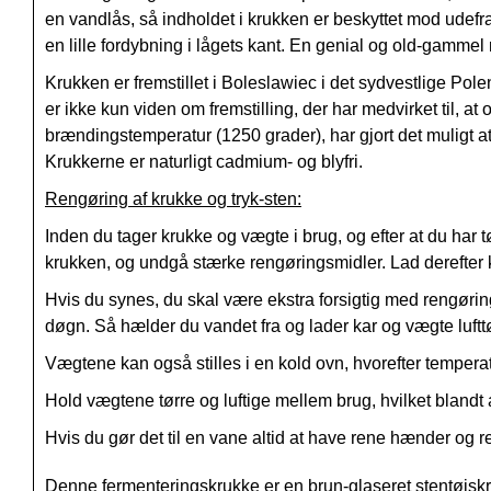
en vandlås, så indholdet i krukken er beskyttet mod ude
en lille fordybning i lågets kant. En genial og old-gamme
Krukken er fremstillet i Boleslawiec i det sydvestlige Pol
er ikke kun viden om fremstilling, der har medvirket til,
brændingstemperatur (1250 grader), har gjort det muligt at 
Krukkerne er naturligt cadmium- og blyfri.
Rengøring af krukke og tryk-sten:
Inden du tager krukke og vægte i brug, og efter at du har
krukken, og undgå stærke rengøringsmidler. Lad derefter 
Hvis du synes, du skal være ekstra forsigtig med rengørin
døgn. Så hælder du vandet fra og lader kar og vægte luftt
Vægtene kan også stilles i en kold ovn, hvorefter temperatu
Hold vægtene tørre og luftige mellem brug, hvilket blandt 
Hvis du gør det til en vane altid at have rene hænder og r
Denne fermenteringskrukke er en brun-glaseret stentøjskrukk