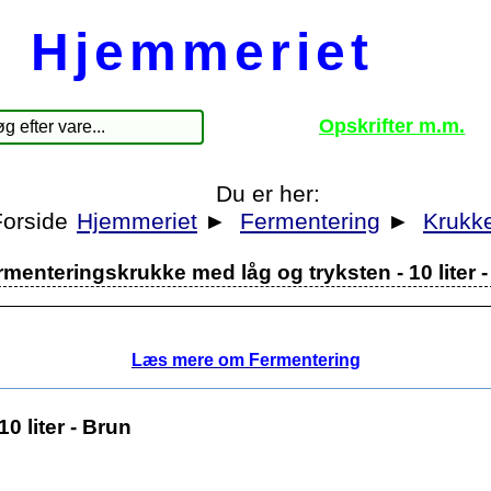
Hjemmeriet
Opskrifter m.m.
Du er her:
Hjemmeriet
►
Fermentering
►
Krukk
rmenteringskrukke med låg og tryksten - 10 liter 
Læs mere om Fermentering
0 liter - Brun