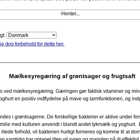
Henter...
agt:
e dog forbehold for dette her.
Mælkesyregæring af grøntsager og frugtsaft
øres ved mælkesyregæring. Gæringen gør faktisk vitaminer og mi
rt en positiv indflydelse på mave og tarmfunktionen, og indgå
findes i grøntsagerne. De forskellige bakterier er aktive under 
 familie med kulturen anvendt i blandt andet tykmælk og yoghurt.
 iltede forhold, vil bakterien hurtigt formeres og komme til at do
samtidig har optaget ilten vil syren og manglen på ilt effektiv