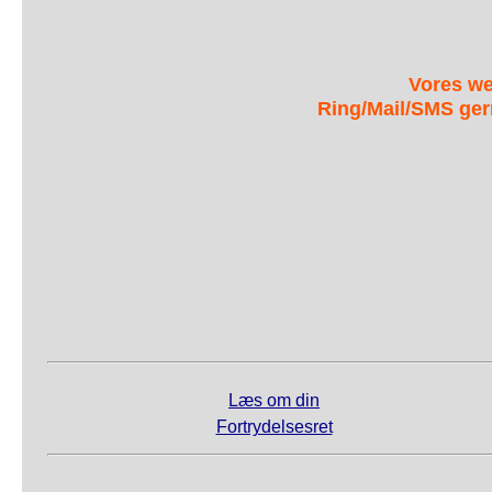
Vores we
Ring/Mail/SMS ger
Ingredienser:
2½ kg røde peberfrugter eller lige dele grønne o
Krydderier efter smag
- fx. hvidløg, laurbærblade, allehånde, hel peber
25-50g salt
Starterkultur og lidt sukker (kan udelades)
Fremgangsmåde:
Skyl peberfrugterne, del dem i halve, fjern stokk
Læg vinblade/peberrodsblade i bunden af krukk
- derpå lægges peberfrugterne, hvidløg, krydderi
Læs om din
Kog vand, tilsæt salt og afkøl (~20°C).
Fortrydelsesret
Opløs starterkultur og sukker i lidt vand, bland
Læg tryk-stenene øverst, sørg for at stene er dæ