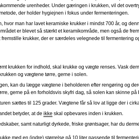
frakommende urenheder. Under gæringen i krukken, vil det over
l metode, der holder hygiejnen i fokus under fermenteringen.
en, hvor man har lavet keramiske krukker i mindst 700 år, og denn
 at området er blevet så stærkt et keramikområde, men også de fr
fremstille krukker, der er særdeles velegnede til fermentering og
 tømt krukken for indhold, skal krukke og vægte renses. Vask de
krukken og vægtene tørre, gerne i solen.
gen, kan du lægge vægtene i beholderen efter rengøring og deref
ørre, gerne på en forholdsvis skyfri dag, så solen kan skinne på
ren sættes til 125 grader. Vægtene får så lov at ligge der i cirk
andet betyder, at de
ikke
skal opbevares inden i krukken.
edskaber, samt naturligt dyrkede, friske grøntsager, har du derme
e med en (indre) størrelse på 10 liter passende til fermentering a