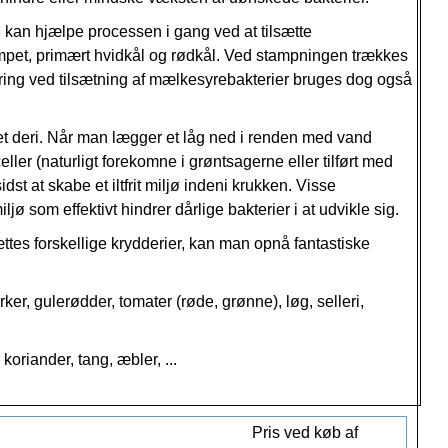
n kan hjælpe processen i gang ved at tilsætte
tampet, primært hvidkål og rødkål. Ved stampningen trækkes
Gæring ved tilsætning af mælkesyrebakterier bruges dog også
t deri. Når man lægger et låg ned i renden med vand
ller (naturligt forekomne i grøntsagerne eller tilført med
dst at skabe et iltfrit miljø indeni krukken. Visse
ø som effektivt hindrer dårlige bakterier i at udvikle sig.
sættes forskellige krydderier, kan man opnå fantastiske
ker, gulerødder, tomater (røde, grønne), løg, selleri,
koriander, tang, æbler, ...
slage, eller de revne grøntsager lægges i en skål,
Pris ved køb af