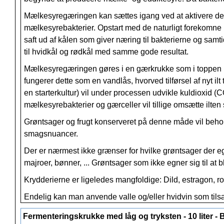
Mælkesyregæringen kan sættes igang ved at aktivere de ba
mælkesyrebakterier. Opstart med de naturligt forekomne b
saft ud af kålen som giver næring til bakterierne og samt
til hvidkål og rødkål med samme gode resultat.
Mælkesyregæringen gøres i en gærkrukke som i toppen ha
fungerer dette som en vandlås, hvorved tilførsel af nyt il
en starterkultur) vil under processen udvikle kuldioxid (
mælkesyrebakterier og gærceller vil tillige omsætte ilten 
Grøntsager og frugt konserveret på denne måde vil beholde 
smagsnuancer.
Der er nærmest ikke grænser for hvilke grøntsager der egne
majroer, bønner, ... Grøntsager som ikke egner sig til at 
Krydderierne er ligeledes mangfoldige: Dild, estragon, rosm
Endelig kan man anvende valle og/eller hvidvin som tils
En gennemgående ingrediens i konserveringen er salt. S
Fermenteringskrukke med låg og tryksten - 10 liter - 