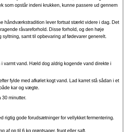
tryk som opstår indeni krukken, kunne passere ud gennem
e håndværkstradition lever fortsat stærkt videre i dag. Det
emragende råvareforhold. Disse forhold, og den høje
 syltning, samt til opbevaring af fødevarer generelt.
m i varmt vand. Hæld dog aldrig kogende vand direkte i
ter fylde med afkølet kogt vand. Lad karret stå sådan i et
 både kar og vægte.
a 30 minutter.
d rigtig gode forudsætninger for vellykket fermentering.
f op til 6 kg grøntsager, frugt eller saft.