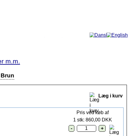
Mere...
er m.m.
- Brun
Læg i kurv
Pris ved køb af
1 stk: 860,00 DKK