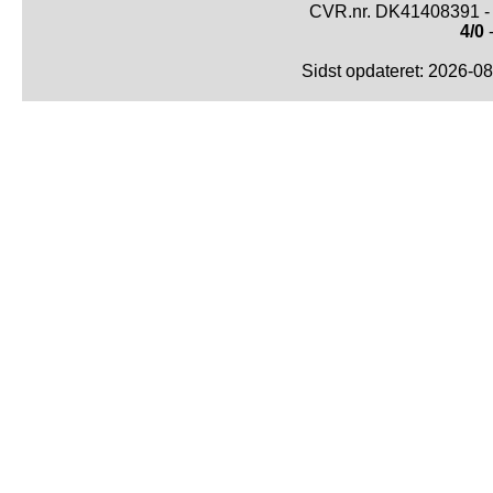
CVR.nr. DK41408391 - 
4/0
-
Sidst opdateret: 2026-0