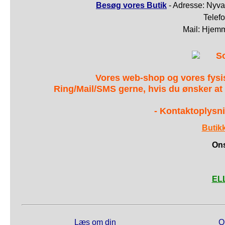
Besøg vores Butik
- Adresse: Nyva
Telef
Mail: Hjem
S
Vores web-shop og vores fys
Ring/Mail/SMS gerne, hvis du ønsker at
- Kontaktoplysni
Butik
Ons
ELL
Læs om din
O