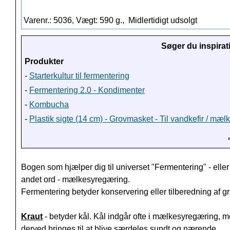
Varenr.: 5036, Vægt: 590 g.,
Midlertidigt udsolgt
Søger du inspirat
Produkter
-
Starterkultur til fermentering
-
Fermentering 2.0 - Kondimenter
-
Kombucha
-
Plastik sigte (14 cm) - Grovmasket - Til vandkefir / mæl
Bogen som hjælper dig til universet "Fermentering" - elle
andet ord - mælkesyregæring.
Fermentering betyder konservering eller tilberedning af g
Kraut
- betyder kål. Kål indgår ofte i mælkesyregæring, m
derved bringes til at blive særdeles sundt og nærende.