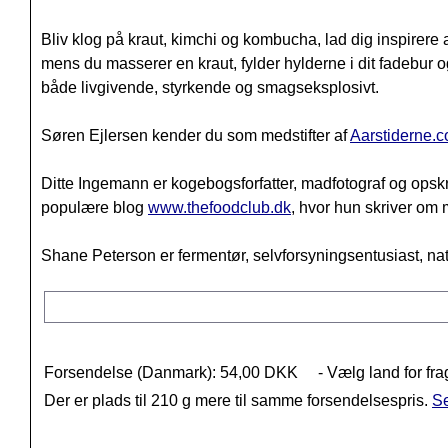
Bliv klog på kraut, kimchi og kombucha, lad dig inspirere 
mens du masserer en kraut, fylder hylderne i dit fadebur o
både livgivende, styrkende og smagseksplosivt.
Søren Ejlersen kender du som medstifter af
Aarstiderne.
Ditte Ingemann er kogebogsforfatter, madfotograf og opsk
populære blog
www.thefoodclub.dk
, hvor hun skriver om m
Shane Peterson er fermentør, selvforsyningsentusiast, nat
Forsendelse (Danmark): 54,00 DKK
- Vælg land for fra
Der er plads til 210 g mere til samme forsendelsespris.
Se