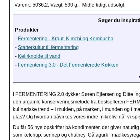
Varenr.: 5036.2, Vægt: 590 g.,
Midlertidigt udsolgt
Søger du inspirat
Produkter
-
Fermentering - Kraut, Kimchi og Kombucha
-
Starterkultur til fermentering
-
Kefirknolde til vand
-
Fermentering 3.0 - Det Fermenterede Køkken
I FERMENTERING 2.0 dykker Søren Ejlersen og Ditte In
den urgamle konserveringsmetode fra bestselleren FERME
kulinariske trend – i mulden, på marken, i munden og i 
glas? Og hvordan påvirkes vores indre mikroliv, når vi sp
Du får 56 nye opskrifter på kondimenter, der giver naturl
som ketchup, sennep og chutney. Gå agurk i mælkesyregær