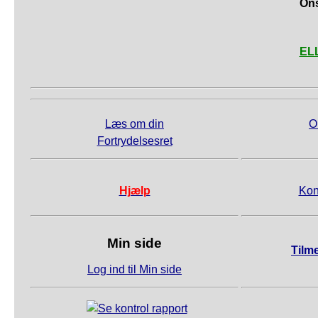
Ons
ELL
Læs om din
O
Fortrydelsesret
Hjælp
Kon
Min side
Tilm
Log ind til Min side