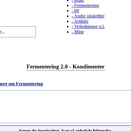
-
Brød
-
Fermentering
-
Øl
-
Andre opskrifter
-
Artikler
-
Vejledninger o.l.
-
Mine
Fermentering 2.0 - Kondimenter
ere om Fermentering
Søger du inspiration, kan vi anbefale følgende: