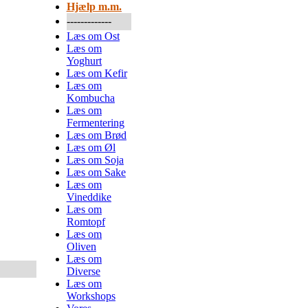
Hjælp m.m.
-------------
Læs om Ost
Læs om
Yoghurt
Læs om Kefir
Læs om
Kombucha
Læs om
Fermentering
Læs om Brød
Læs om Øl
Læs om Soja
Læs om Sake
Læs om
Vineddike
Læs om
Romtopf
Læs om
Oliven
Læs om
Diverse
Læs om
Workshops