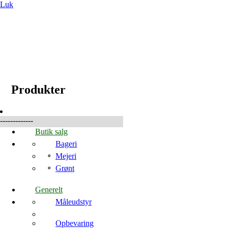
Luk
☰
Produkter
Produkter
-------------
Butik salg
Bageri
Mejeri
Grønt
Generelt
Måleudstyr
Opbevaring