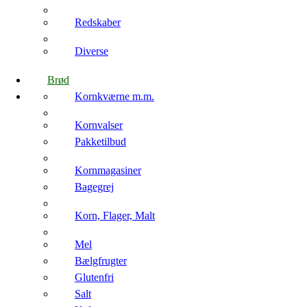
Redskaber
Diverse
Brød
Kornkværne m.m.
Kornvalser
Pakketilbud
Kornmagasiner
Bagegrej
Korn, Flager, Malt
Mel
Bælgfrugter
Glutenfri
Salt