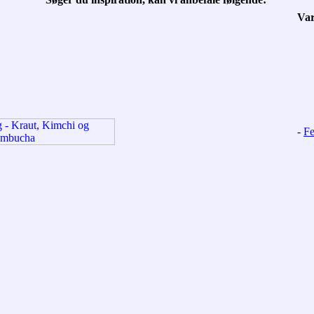
Va
-
Fe