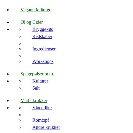
Veganerkulturer
Øl og Cider
Bryggekits
Redskaber
Ingredienser
Workshops
Spegepølser m.m.
Kulturer
Salt
Mad i krukker
Vineddike
Romtopf
Andre krukker