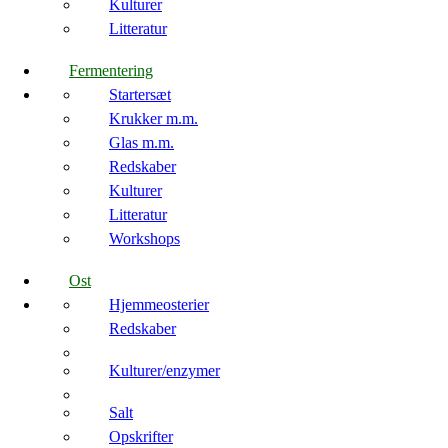
Kulturer
Litteratur
Fermentering
Startersæt
Krukker m.m.
Glas m.m.
Redskaber
Kulturer
Litteratur
Workshops
Ost
Hjemmeosterier
Redskaber
Kulturer/enzymer
Salt
Opskrifter